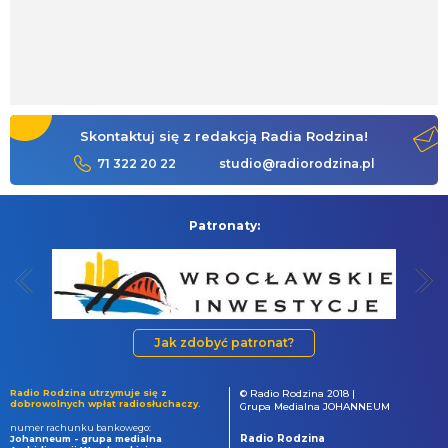
Skontaktuj się z redakcją Radia Rodzina!
71 322 20 22
studio@radiorodzina.pl
Patronaty:
Jak zdobyć patronat?
Radio Rodzina utrzymuje się z
© Radio Rodzina 2018 |
dobrowolnych wpłat radiosłuchaczy.
Grupa Medialna JOHANNEUM
numer rachunku bankowego:
Radio Rodzina
Johanneum - grupa medialna