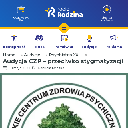
Kłodzko 97.1
słuchaj
FM
na żywo
Przejdź
do
dostępność
o nas
ramówka
audycje
reklama
treści
Home
»
Audycje
»
Psychiatria XXI
»
Audycja CZP – przeciwko stygmatyzacji
10 maja 2023
Gabriela Iwinska