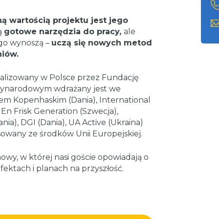
 wartością projektu jest jego
ą
gotowe narzędzia do pracy,
ale
ego wynoszą –
uczą się nowych metod
niów.
realizowany w Polsce przez Fundację
dzynarodowym wdrażany jest we
em Kopenhaskim (Dania), International
 En Frisk Generation (Szwecja),
ania), DGI (Dania), UA Active (Ukraina)
nsowany ze środków Unii Europejskiej.
wy, w której nasi goście opowiadają o
fektach i planach na przyszłość.