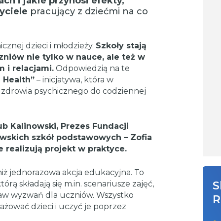
ch i jakie przynosi efekty,
yciele
pracujący z dziećmi na co
cznej dzieci i młodzieży.
Szkoły stają
niów nie tylko w nauce, ale też w
 i relacjami.
Odpowiedzią na te
 Health”
– inicjatywa, która w
zdrowia psychicznego do codziennej
b Kalinowski, Prezes Fundacji
ławskich szkół podstawowych – Zofia
e realizują projekt w praktyce.
niż jednorazowa akcja edukacyjna. To
ą składają się m.in. scenariusze zajęć,
S
staw wyzwań dla uczniów. Wszystko
R
ażować dzieci i uczyć je poprzez