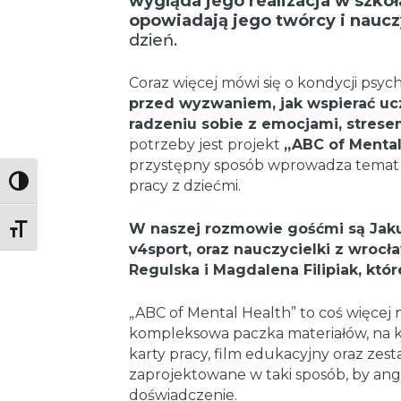
wygląda jego realizacja w szkoła
opowiadają jego twórcy i naucz
dzień.
Coraz więcej mówi się o kondycji psychi
przed wyzwaniem, jak wspierać ucz
radzeniu sobie z emocjami, stresem
potrzeby jest projekt
„ABC of Mental
przystępny sposób wprowadza temat 
Toggle High Contrast
pracy z dziećmi.
W naszej rozmowie gośćmi są Jaku
Toggle Font size
v4sport, oraz nauczycielki z wroc
Regulska i Magdalena Filipiak, któr
„ABC of Mental Health” to coś więcej 
kompleksowa paczka materiałów, na któr
karty pracy, film edukacyjny oraz ze
zaprojektowane w taki sposób, by ang
doświadczenie.