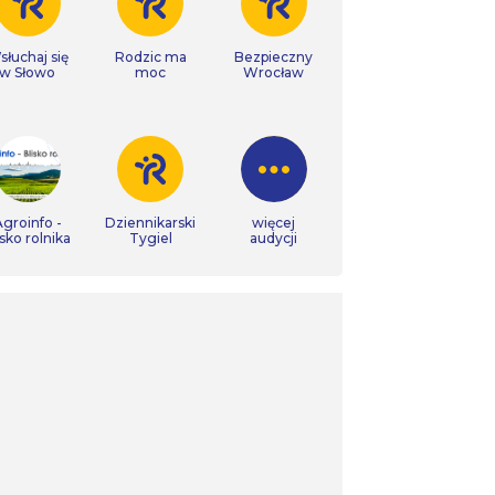
łuchaj się
Rodzic ma
Bezpieczny
w Słowo
moc
Wrocław
groinfo -
Dziennikarski
więcej
isko rolnika
Tygiel
audycji