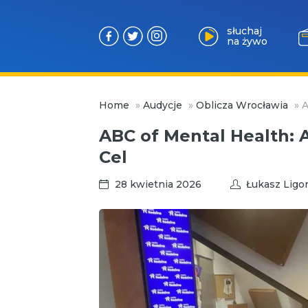
słuchaj
na żywo
Przejdź
Home
»
Audycje
»
Oblicza Wrocławia
»
A
do
treści
ABC of Mental Health: A
Cel
28 kwietnia 2026
Łukasz Ligo