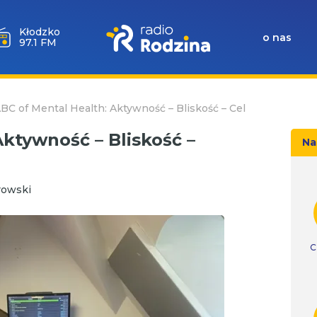
Wołów
o nas
99.6 FM
BC of Mental Health: Aktywność – Bliskość – Cel
ktywność – Bliskość –
Na
rowski
C