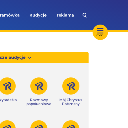
ramówka
audycje
reklama
menu
sze audycje
zytadełko
Rozmowy
Mój Chrystus
popołudniowe
Połamany