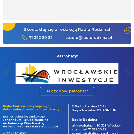
Skontaktuj się z redakcją Radia Rodzina!
71 322 20 22
studio@radiorodzina.pl
Patronaty:
Jak zdobyć patronat?
Radio Rodzina utrzymuje się z
© Radio Rodzina 2018 |
dobrowolnych wpłat radiosłuchaczy.
Grupa Medialna JOHANNEUM
numer rachunku bankowego:
Radio Rodzina
Johanneum - grupa medialna
Archidiecezji Wrocławskiej
ul. Katedralna 4, 50-328 Wrocław
69 1600 1462 1813 6262 6000 0001
studio: tel. 71 322 20 22
wpłaty z tytułem:
e-mail: studio@radiorodzina.pl