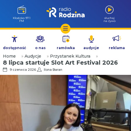
Kłodzko 97.1
słuchaj
FM
na żywo
Przejdź
do
dostępność
o nas
ramówka
audycje
reklama
treści
Home
»
Audycje
»
Przystanek Kultura
»
8 lipca startuje Slot Art Festival 2026
9 czerwca 2026
Ilona Baran