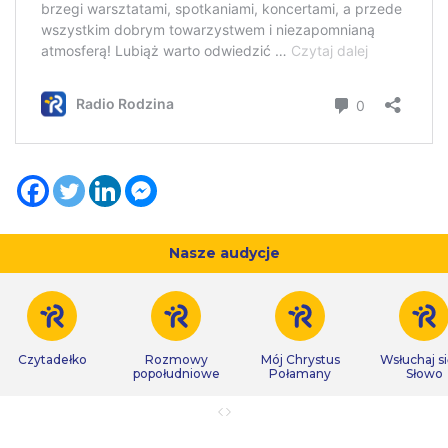
Nasze audycje
Czytadełko
Rozmowy
Mój Chrystus
Wsłuchaj s
popołudniowe
Połamany
Słowo