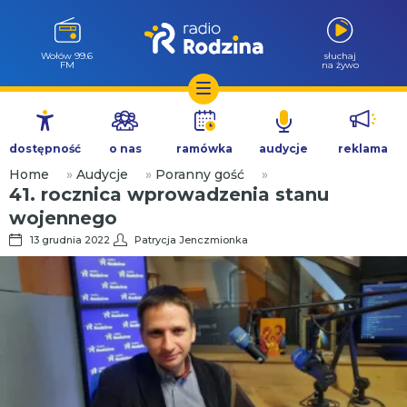
Wołów 99.6
słuchaj
FM
na żywo
Przejdź
do
dostępność
o nas
ramówka
audycje
reklama
treści
Home
»
Audycje
»
Poranny gość
»
41. rocznica wprowadzenia stanu
wojennego
13 grudnia 2022
Patrycja Jenczmionka