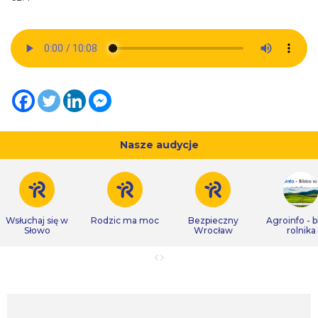
Nasze audycje
Wsłuchaj się w
Rodzic ma moc
Bezpieczny
Agroinfo - b
Słowo
Wrocław
rolnika