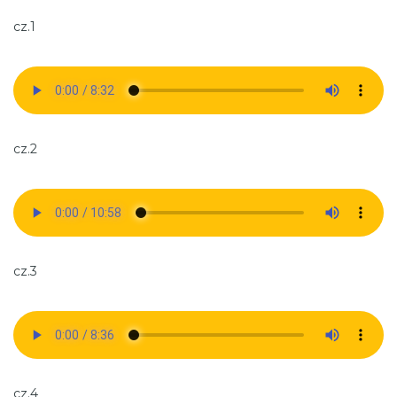
cz.1
cz.2
cz.3
cz.4