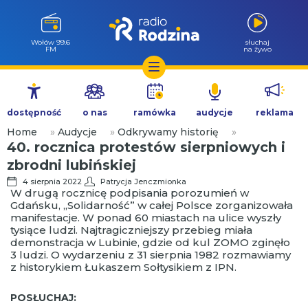
Wołów 99.6
słuchaj
FM
na żywo
Przejdź
do
dostępność
o nas
ramówka
audycje
reklama
treści
Home
»
Audycje
»
Odkrywamy historię
»
40. rocznica protestów sierpniowych i
zbrodni lubińskiej
4 sierpnia 2022
Patrycja Jenczmionka
W drugą rocznicę podpisania porozumień w
Gdańsku, „Solidarność” w całej Polsce zorganizowała
manifestacje. W ponad 60 miastach na ulice wyszły
tysiące ludzi. Najtragiczniejszy przebieg miała
demonstracja w Lubinie, gdzie od kul ZOMO zginęło
3 ludzi. O wydarzeniu z 31 sierpnia 1982 rozmawiamy
z historykiem Łukaszem Sołtysikiem z IPN.
POSŁUCHAJ: