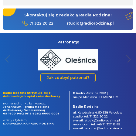
Skontaktuj się z redakcją Radia Rodzina!
71 322 20 22
studio@radiorodzina.pl
Patronaty:
Jak zdobyć patronat?
Radio Rodzina utrzymuje się z
© Radio Rodzina 2018 |
dobrowolnych wpłat radiosłuchaczy.
Grupa Medialna JOHANNEUM
numer rachunku bankowego:
Radio Rodzina
Johanneum - grupa medialna
Archidiecezji Wrocławskiej
ul. Katedralna 4, 50-328 Wrocław
69 1600 1462 1813 6262 6000 0001
studio: tel. 71 322 20 22
wpłaty z tytułem:
e-mail: studio@radiorodzina.pl
DAROWIZNA NA RADIO RODZINA
newsroom: tel. +48 71 327 12 85
e-mail: reporter@radiorodzina.pl