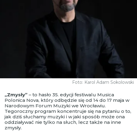
Foto: Karol Adam Sokolowski
„Zmysły”
– to hasło 35. edycji festiwalu Musica
Polonica Nova, który odbędzie się od 14 do 17 maja w
Narodowym Forum Muzyki we Wrocławiu.
Tegoroczny program koncentruje się na pytaniu o to,
jak dziś słuchamy muzyki i w jaki sposób może ona
oddziaływać nie tylko na słuch, lecz także na inne
zmysły.