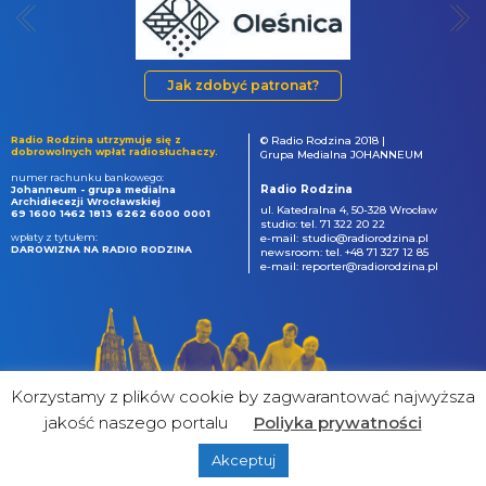
Jak zdobyć patronat?
Radio Rodzina utrzymuje się z
© Radio Rodzina 2018 |
dobrowolnych wpłat radiosłuchaczy.
Grupa Medialna JOHANNEUM
numer rachunku bankowego:
Radio Rodzina
Johanneum - grupa medialna
Archidiecezji Wrocławskiej
ul. Katedralna 4, 50-328 Wrocław
69 1600 1462 1813 6262 6000 0001
studio: tel. 71 322 20 22
wpłaty z tytułem:
e-mail: studio@radiorodzina.pl
DAROWIZNA NA RADIO RODZINA
newsroom: tel. +48 71 327 12 85
e-mail: reporter@radiorodzina.pl
Korzystamy z plików cookie by zagwarantować najwyższa
jakość naszego portalu
Poliyka prywatności
Akceptuj
powered by
&