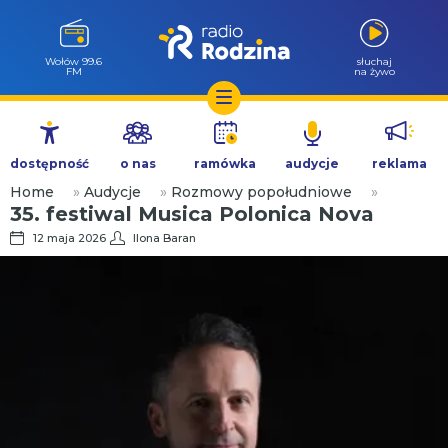
Wołów 99.6
słuchaj
FM
na żywo
Przejdź
do
dostępność
o nas
ramówka
audycje
reklama
treści
Home
»
Audycje
»
Rozmowy popołudniowe
»
35. festiwal Musica Polonica Nova
12 maja 2026
Ilona Baran