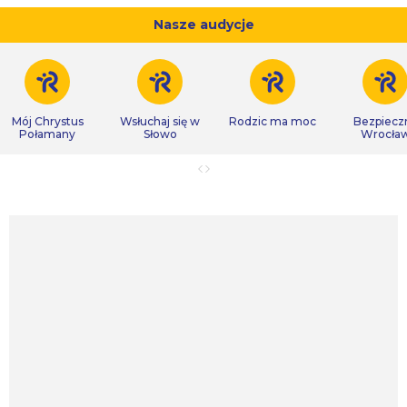
Nasze audycje
Mój Chrystus
Wsłuchaj się w
Rodzic ma moc
Bezpiecz
Połamany
Słowo
Wrocła