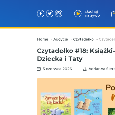
słuchaj
na żywo
Przejdź
Home
»
Audycje
»
Czytadełko
»
Czytadeł
do
treści
Czytadełko #18: Książki
Dziecka i Taty
5 czerwca 2026
Adrianna Sier