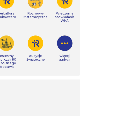
erbatka z
Rozmowy
Wieczorne
aukowcem
Matematyczne
opowiadania
WKA
Jesteśmy
Audycje
więcej
ąd, czyli 80
Świąteczne
audycji
t polskiego
rocławia