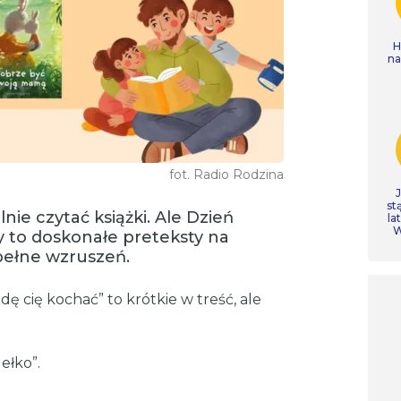
H
n
fot. Radio Rodzina
st
nie czytać książki. Ale Dzień
la
W
y to doskonałe preteksty na
pełne wzruszeń.
ę cię kochać” to krótkie w treść, ale
ełko”.