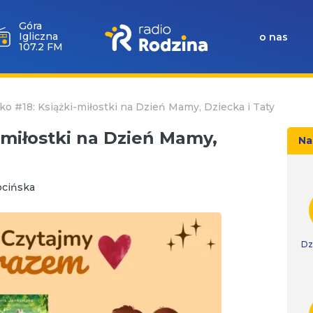
Góra
Igliczna
o nas
107.2 FM
ko #18: Książki-miłostki na Dzień Mamy, Dziecka i Taty
-miłostki na Dzień Mamy,
Na
ocińska
Dz