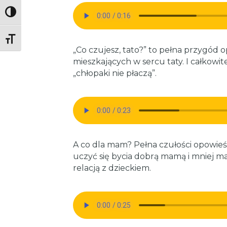
Toggle High Contrast
Toggle Font size
„Co czujesz, tato?” to pełna przygód o
mieszkających w sercu taty. I całkowi
„chłopaki nie płaczą”.
A co dla mam? Pełna czułości opowie
uczyć się bycia dobrą mamą i mniej mar
relacją z dzieckiem.