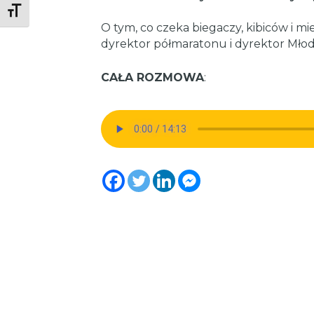
Toggle Font size
O tym, co czeka biegaczy, kibiców i m
dyrektor półmaratonu i dyrektor Mł
CAŁA ROZMOWA
: