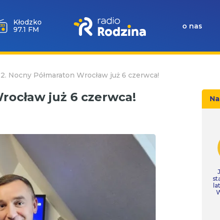
Kłodzko
o nas
97.1 FM
12. Nocny Półmaraton Wrocław już 6 czerwca!
rocław już 6 czerwca!
Na
st
la
W