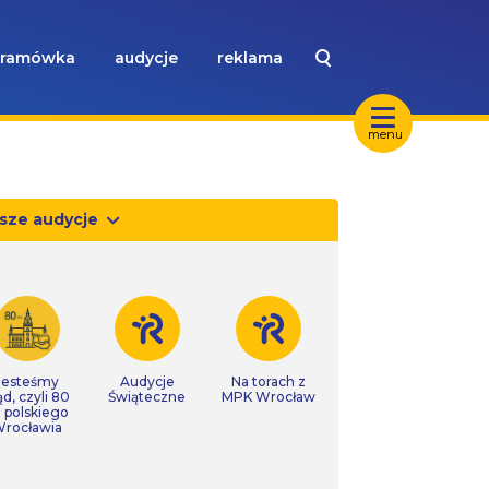
ramówka
audycje
reklama
menu
sze audycje
Jesteśmy
Audycje
Na torach z
ąd, czyli 80
Świąteczne
MPK Wrocław
t polskiego
rocławia