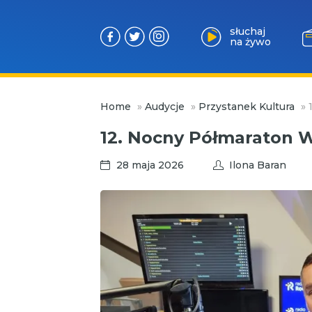
słuchaj
na żywo
Przejdź
Home
»
Audycje
»
Przystanek Kultura
»
do
treści
12. Nocny Półmaraton W
28 maja 2026
Ilona Baran