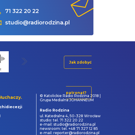
71 322 20 22
studio@radiorodzina.pl
Jak zdobyć
patronat?
© Katolickie Radio Rodzina 2018 |
łuchaczy.
Grupa Medialna JOHANNEUM
chidiecezji
Radio Rodzina
1
ul. Katedralna 4, 50-328 Wrocław
studio: tel. 71 322 20 22
e-mail: studio@radiorodzina.pl
newsroom: tel. +48 71 327 12 85
e-mail: reporter@radiorodzina.pl