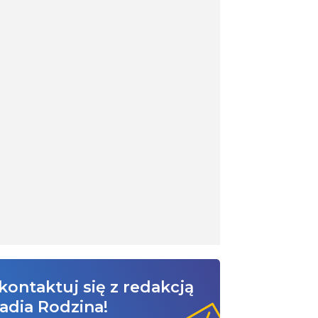
kontaktuj się z redakcją
adia Rodzina!