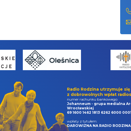
Radio Rodzina utrzymuje się
z dobrowolnych wpłat radios
numer rachunku bankowego:
Johanneum - grupa medialna Ar
Wrocławskiej
69 1600 1462 1813 6262 6000 000
wpłaty z tytułem:
DAROWIZNA NA RADIO RODZINA