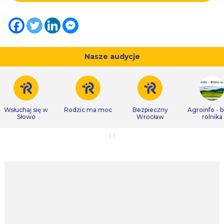
Nasze audycje
Wsłuchaj się w
Rodzic ma moc
Bezpieczny
Agroinfo - b
Słowo
Wrocław
rolnika