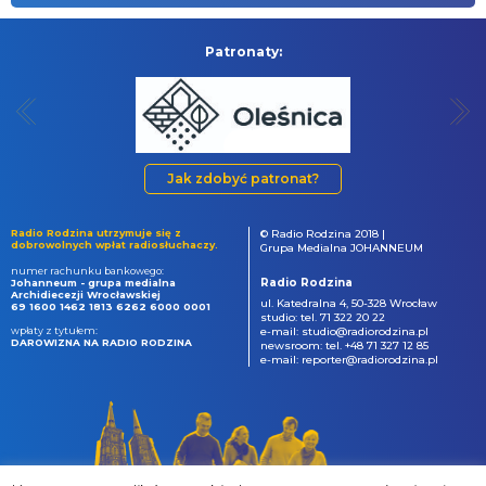
Patronaty:
Jak zdobyć patronat?
Radio Rodzina utrzymuje się z
© Radio Rodzina 2018 |
dobrowolnych wpłat radiosłuchaczy.
Grupa Medialna JOHANNEUM
numer rachunku bankowego:
Radio Rodzina
Johanneum - grupa medialna
Archidiecezji Wrocławskiej
ul. Katedralna 4, 50-328 Wrocław
69 1600 1462 1813 6262 6000 0001
studio: tel. 71 322 20 22
wpłaty z tytułem:
e-mail: studio@radiorodzina.pl
DAROWIZNA NA RADIO RODZINA
newsroom: tel. +48 71 327 12 85
e-mail: reporter@radiorodzina.pl