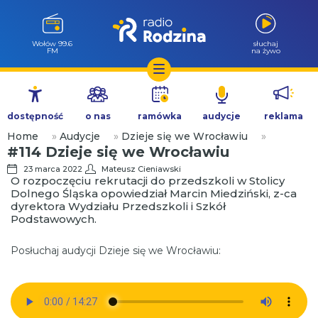
Wołów 99.6
słuchaj
FM
na żywo
Przejdź
do
dostępność
o nas
ramówka
audycje
reklama
treści
Home
»
Audycje
»
Dzieje się we Wrocławiu
»
#114 Dzieje się we Wrocławiu
23 marca 2022
Mateusz Cieniawski
O rozpoczęciu rekrutacji do przedszkoli w Stolicy
Dolnego Śląska opowiedział Marcin Miedziński, z-ca
dyrektora Wydziału Przedszkoli i Szkół
Podstawowych.
Posłuchaj audycji Dzieje się we Wrocławiu: