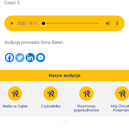
Część 2.
Audycję prowadzi Ilona Baran.
Nasze audycje
Niebo w Gębie
Czytadełko
Rozmowy
Mój Chrys
popołudniowe
Połaman