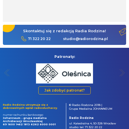
Skontaktuj się z redakcją Radia Rodzina!
71 322 20 22
studio@radiorodzina.pl
Patronaty:
Jak zdobyć patronat?
Radio Rodzina utrzymuje się z
© Radio Rodzina 2018 |
dobrowolnych wpłat radiosłuchaczy.
Grupa Medialna JOHANNEUM
numer rachunku bankowego:
Radio Rodzina
Johanneum - grupa medialna
Archidiecezji Wrocławskiej
ul. Katedralna 4, 50-328 Wrocław
69 1600 1462 1813 6262 6000 0001
studio: tel. 71 322 20 22