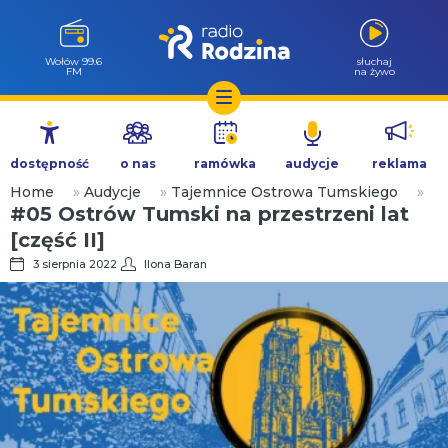
Wołów 99.6
słuchaj
FM
na żywo
Przejdź
do
dostępność
o nas
ramówka
audycje
reklama
treści
Home
»
Audycje
»
Tajemnice Ostrowa Tumskiego
»
#05 Ostrów Tumski na przestrzeni lat
[część II]
3 sierpnia 2022
Ilona Baran