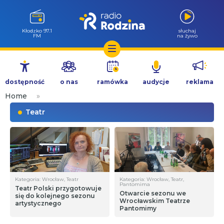
Kłodzko 97.1
słuchaj
FM
na żywo
Przejdź
do
dostępność
o nas
ramówka
audycje
reklama
treści
Home
»
Teatr
Kategoria: Wrocław, Teatr
Kategoria: Wrocław, Teatr,
Pantomima
Teatr Polski przygotowuje
Otwarcie sezonu we
się do kolejnego sezonu
Wrocławskim Teatrze
artystycznego
Pantomimy