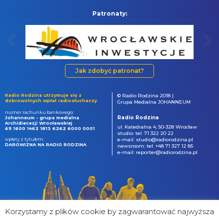
Patronaty:
Jak zdobyć patronat?
Radio Rodzina utrzymuje się z
© Radio Rodzina 2018 |
dobrowolnych wpłat radiosłuchaczy.
Grupa Medialna JOHANNEUM
numer rachunku bankowego:
Radio Rodzina
Johanneum - grupa medialna
Archidiecezji Wrocławskiej
ul. Katedralna 4, 50-328 Wrocław
69 1600 1462 1813 6262 6000 0001
studio: tel. 71 322 20 22
wpłaty z tytułem:
e-mail: studio@radiorodzina.pl
DAROWIZNA NA RADIO RODZINA
newsroom: tel. +48 71 327 12 85
e-mail: reporter@radiorodzina.pl
Korzystamy z plików cookie by zagwarantować najwyższa