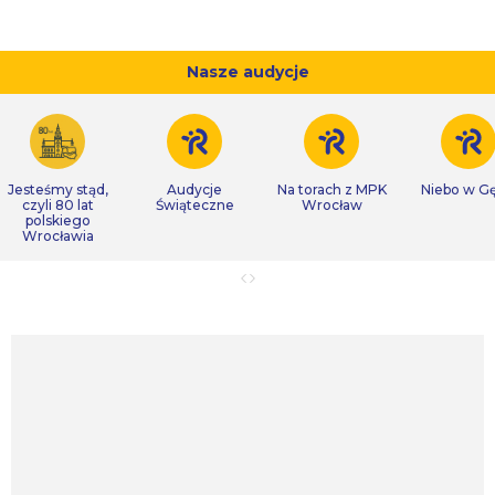
Nasze audycje
Jesteśmy stąd,
Audycje
Na torach z MPK
Niebo w Gę
czyli 80 lat
Świąteczne
Wrocław
polskiego
Wrocławia