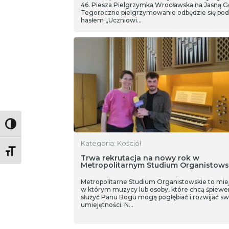
46. Piesza Pielgrzymka Wrocławska na Jasną G
Tegoroczne pielgrzymowanie odbędzie się pod
hasłem „Uczniowi…
Toggle High Contrast
Kategoria: Kościół
Toggle Font size
Trwa rekrutacja na nowy rok w
Metropolitarnym Studium Organistow
Metropolitarne Studium Organistowskie to miej
w którym muzycy lub osoby, które chcą śpiew
służyć Panu Bogu mogą pogłębiać i rozwijać sw
umiejętności. N…