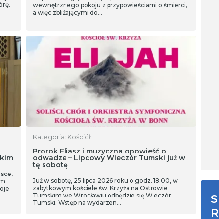
órę.
wewnętrznego pokoju z przypowieściami o śmierci,
a więc zbliżającymi do…
Kategoria: Kościół
Prorok Eliasz i muzyczna opowieść o
skim
odwadze – Lipcowy Wieczór Tumski już w
tę sobotę
sce,
Już w sobotę, 25 lipca 2026 roku o godz. 18.00, w
em
zabytkowym kościele św. Krzyża na Ostrowie
oje
Tumskim we Wrocławiu odbędzie się Wieczór
S
Tumski. Wstęp na wydarzen…
R