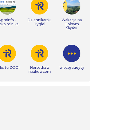
Agroinfo -
Dziennikarski
Wakacje na
isko rolnika
Tygiel
Dolnym
Śląsku
lo, tu ZOO!
Herbatka z
więcej audycji
naukowcem