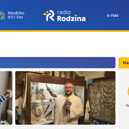
Wołów
o nas
99.6 FM
Na
W