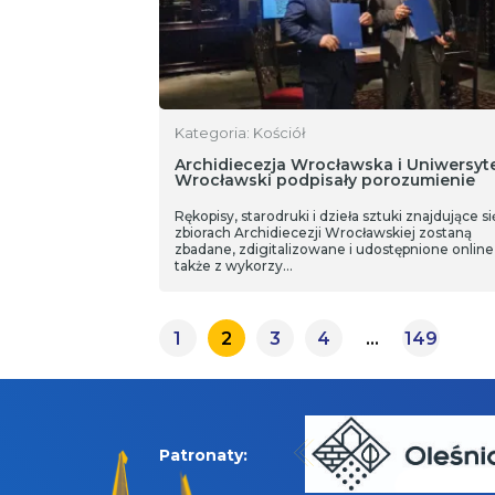
Kategoria: Kościół
Archidiecezja Wrocławska i Uniwersyt
Wrocławski podpisały porozumienie
Rękopisy, starodruki i dzieła sztuki znajdujące s
zbiorach Archidiecezji Wrocławskiej zostaną
zbadane, zdigitalizowane i udostępnione online
także z wykorzy…
1
2
3
4
…
149
Patronaty: