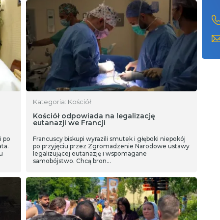
Kategoria: Kościół
Kościół odpowiada na legalizację
eutanazji we Francji
i po
Francuscy biskupi wyrazili smutek i głęboki niepokój
ata.
po przyjęciu przez Zgromadzenie Narodowe ustawy
u
legalizującej eutanazję i wspomagane
samobójstwo. Chcą bron…