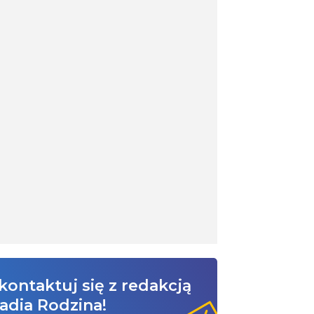
kontaktuj się z redakcją
adia Rodzina!