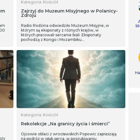
Kategoria: Kościół
um
Zajrzyj do Muzeum Misyjnego w Polanicy-
Zdroju
jum
Radio Rodzina odwiedziło Muzeum Misyjne, w
bl
400
którym są eksponaty z różnych krajów, w
których pracowali sercanie biali. Eksponaty
pochodzą z Kongo i Mozambiku…
Ha
Kategoria: Kościół
Rekolekcje „Na granicy życia i śmierci”
Ojcowie oblaci z wrocławskich Popowic zapraszają
szy
na podróż w głąb serca, w poszukiwaniu