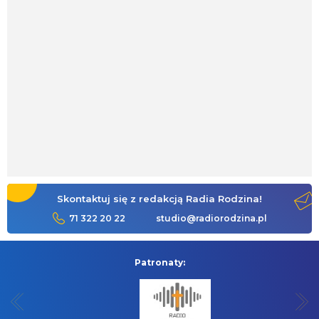
Skontaktuj się z redakcją Radia Rodzina!
71 322 20 22
studio@radiorodzina.pl
Patronaty: