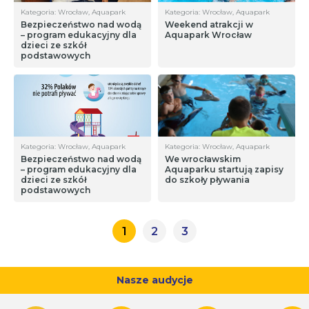
Kategoria: Wrocław, Aquapark
Kategoria: Wrocław, Aquapark
Bezpieczeństwo nad wodą
Weekend atrakcji w
– program edukacyjny dla
Aquapark Wrocław
dzieci ze szkół
podstawowych
Kategoria: Wrocław, Aquapark
Kategoria: Wrocław, Aquapark
Bezpieczeństwo nad wodą
We wrocławskim
– program edukacyjny dla
Aquaparku startują zapisy
dzieci ze szkół
do szkoły pływania
podstawowych
1
2
3
Nasze audycje