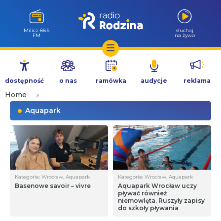
Milicz 88.5
słuchaj
FM
na żywo
Przejdź
do
dostępność
o nas
ramówka
audycje
reklama
treści
Home
»
Aquapark
Kategoria: Wrocław, Aquapark
Kategoria: Wrocław, Aquapark
Basenowe savoir – vivre
Aquapark Wrocław uczy
pływać również
niemowlęta. Ruszyły zapisy
do szkoły pływania