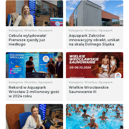
Kategoria: Wrocław, Aquapark
Kategoria: Wrocław, Aquapark
Cebula wylądowała!
Aquapark Zakrzów
Pierwsze zjazdy już
innowacyjny obiekt, unikat
niedługo
na skalę Dolnego Śląska
Kategoria: Wrocław, Aquapark
Kategoria: Wrocław, Aquapark
Rekord w Aquapark
Wielkie Wrocławskie
Wrocław 2-milionowy gość
Saunowanie III
w 2024 roku