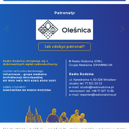
Patronaty:
Jak zdobyć patronat?
Radio Rodzina utrzymuje się z
© Radio Rodzina 2018 |
dobrowolnych wpłat radiosłuchaczy.
Grupa Medialna JOHANNEUM
numer rachunku bankowego:
Radio Rodzina
Johanneum - grupa medialna
Archidiecezji Wrocławskiej
ul. Katedralna 4, 50-328 Wrocław
69 1600 1462 1813 6262 6000 0001
studio: tel. 71 322 20 22
wpłaty z tytułem:
e-mail: studio@radiorodzina.pl
DAROWIZNA NA RADIO RODZINA
newsroom: tel. +48 71 327 12 85
e-mail: reporter@radiorodzina.pl