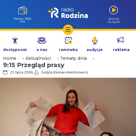
Wołów 99.6
słuchaj
FM
na żywo
Przejdź
do
dostępność
o nas
ramówka
audycje
reklama
treści
Home
»
Aktualności
»
Tematy dnia
»
9:15 Przegląd prasy
22 lipca 2026
Judyta Eksner-Alechnowicz