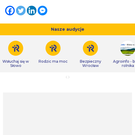
Nasze audycje
Wsłuchaj się w
Rodzic ma moc
Bezpieczny
Agroinfo - b
Słowo
Wrocław
rolnika