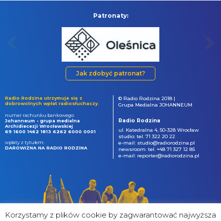
Patronaty:
Jak zdobyć patronat?
Radio Rodzina utrzymuje się z
© Radio Rodzina 2018 |
dobrowolnych wpłat radiosłuchaczy.
Grupa Medialna JOHANNEUM
numer rachunku bankowego:
Radio Rodzina
Johanneum - grupa medialna
Archidiecezji Wrocławskiej
ul. Katedralna 4, 50-328 Wrocław
69 1600 1462 1813 6262 6000 0001
studio: tel. 71 322 20 22
wpłaty z tytułem:
e-mail: studio@radiorodzina.pl
DAROWIZNA NA RADIO RODZINA
newsroom: tel. +48 71 327 12 85
e-mail: reporter@radiorodzina.pl
Korzystamy z plików cookie by zagwarantować najwyższa