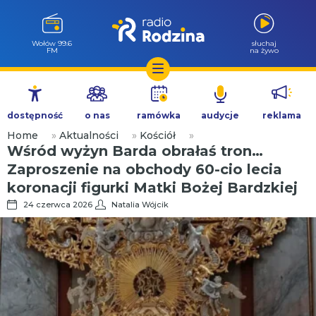
Wołów 99.6
słuchaj
FM
na żywo
Przejdź
do
dostępność
o nas
ramówka
audycje
reklama
treści
Home
»
Aktualności
»
Kościół
»
Wśród wyżyn Barda obrałaś tron…
Zaproszenie na obchody 60-cio lecia
koronacji figurki Matki Bożej Bardzkiej
24 czerwca 2026
Natalia Wójcik