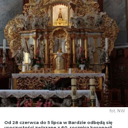
fot. NW
Od 28 czerwca do 5 lipca w Bardzie odbędą się
uroczystości związane z 60. rocznicą koronacji