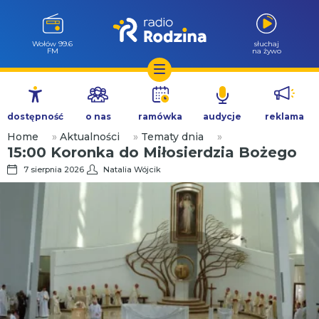
Wołów 99.6
słuchaj
FM
na żywo
Przejdź
do
dostępność
o nas
ramówka
audycje
reklama
treści
Home
»
Aktualności
»
Tematy dnia
»
15:00 Koronka do Miłosierdzia Bożego
7 sierpnia 2026
Natalia Wójcik