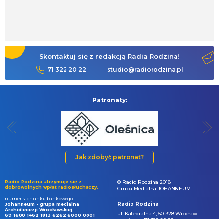
Skontaktuj się z redakcją Radia Rodzina!
71 322 20 22
studio@radiorodzina.pl
Patronaty:
Jak zdobyć patronat?
Radio Rodzina utrzymuje się z
© Radio Rodzina 2018 |
dobrowolnych wpłat radiosłuchaczy.
Grupa Medialna JOHANNEUM
numer rachunku bankowego:
Radio Rodzina
Johanneum - grupa medialna
Archidiecezji Wrocławskiej
ul. Katedralna 4, 50-328 Wrocław
69 1600 1462 1813 6262 6000 0001