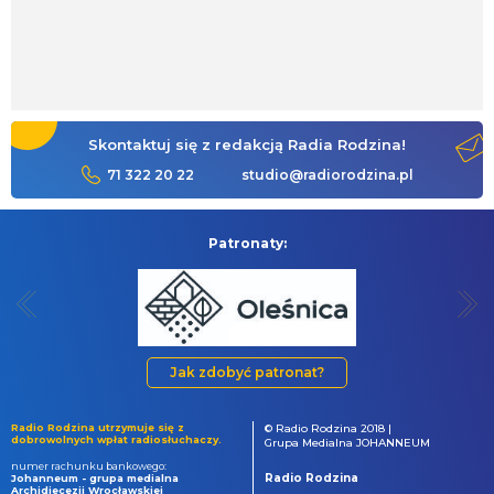
Skontaktuj się z redakcją Radia Rodzina!
71 322 20 22
studio@radiorodzina.pl
Patronaty:
Jak zdobyć patronat?
Radio Rodzina utrzymuje się z
© Radio Rodzina 2018 |
dobrowolnych wpłat radiosłuchaczy.
Grupa Medialna JOHANNEUM
numer rachunku bankowego:
Radio Rodzina
Johanneum - grupa medialna
Archidiecezji Wrocławskiej