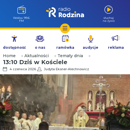
Wołów 99.6
słuchaj
FM
na żywo
Przejdź
do
dostępność
o nas
ramówka
audycje
reklama
treści
Home
»
Aktualności
»
Tematy dnia
»
13:10 Dziś w Kościele
4 czerwca 2026
Judyta Eksner-Alechnowicz