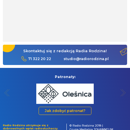
Skontaktuj się z redakcją Radia Rodzina!
71 322 20 22
studio@radiorodzina.pl
Patronaty:
Jak zdobyć patronat?
Radio Rodzina utrzymuje się z
© Radio Rodzina 2018 |
dobrowolnych wpłat radiosłuchaczy.
Grupa Medialna JOHANNEUM