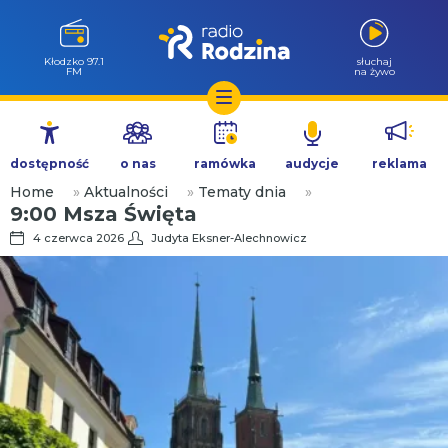
Wołów 99.6
słuchaj
FM
na żywo
Przejdź
do
dostępność
o nas
ramówka
audycje
reklama
treści
Home
»
Aktualności
»
Tematy dnia
»
9:00 Msza Święta
4 czerwca 2026
Judyta Eksner-Alechnowicz