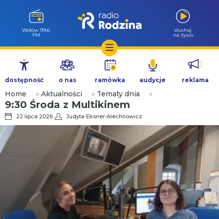
Wołów 99.6
słuchaj
FM
na żywo
Przejdź
do
dostępność
o nas
ramówka
audycje
reklama
treści
Home
»
Aktualności
»
Tematy dnia
»
9:30 Środa z Multikinem
22 lipca 2026
Judyta Eksner-Alechnowicz