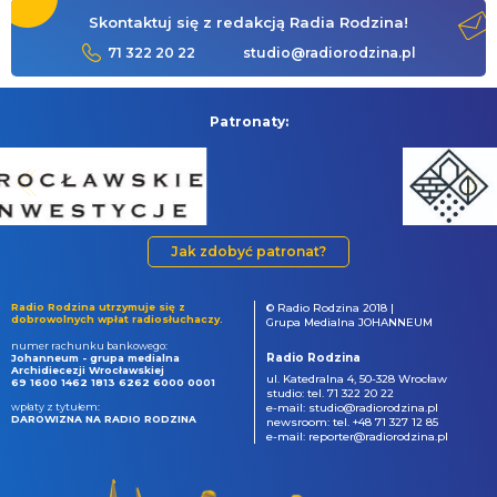
Skontaktuj się z redakcją Radia Rodzina!
71 322 20 22
studio@radiorodzina.pl
Patronaty:
Jak zdobyć patronat?
Radio Rodzina utrzymuje się z
© Radio Rodzina 2018 |
dobrowolnych wpłat radiosłuchaczy.
Grupa Medialna JOHANNEUM
numer rachunku bankowego:
Radio Rodzina
Johanneum - grupa medialna
Archidiecezji Wrocławskiej
ul. Katedralna 4, 50-328 Wrocław
69 1600 1462 1813 6262 6000 0001
studio: tel. 71 322 20 22
wpłaty z tytułem:
e-mail: studio@radiorodzina.pl
DAROWIZNA NA RADIO RODZINA
newsroom: tel. +48 71 327 12 85
e-mail: reporter@radiorodzina.pl