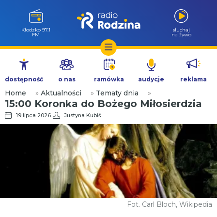
Kłodzko 97.1
słuchaj
FM
na żywo
Przejdź
do
dostępność
o nas
ramówka
audycje
reklama
treści
Home
»
Aktualności
»
Tematy dnia
»
15:00 Koronka do Bożego Miłosierdzia
19 lipca 2026
Justyna Kubiś
Fot. Carl Bloch, Wikipedia