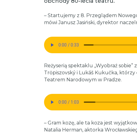
obchody 80-lecia teatru.
– Startujemy z 8. Przeglądem Nowego 
mówi Janusz Jasiński, dyrektor nacze
Reżyserią spektaklu „Wyobraź sobie” z
Tröpiszovský i Lukáš Kukučka, którzy o
Teatrem Narodowym w Pradze.
– Gram kozę, ale ta koza jest wyjątkow
Natalia Herman, aktorka Wrocławskieg