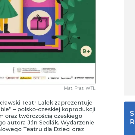
Mat. Pras. WTL
ocławski Teatr Lalek zaprezentuje
ie” – polsko-czeskiej koprodukcji
S
m oraz twórczością czeskiego
R
go autora Ján Sedlák. Wydarzenie
Nowego Teatru dla Dzieci oraz