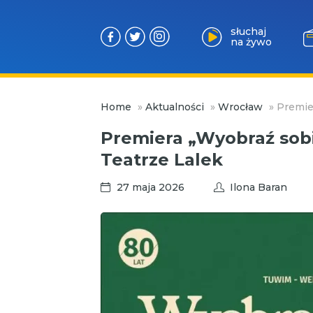
słuchaj
na żywo
Przejdź
Home
»
Aktualności
»
Wrocław
»
Premie
do
treści
Premiera „Wyobraź sob
Teatrze Lalek
27 maja 2026
Ilona Baran