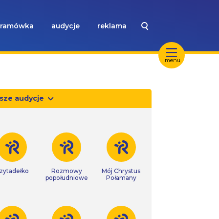
ramówka
audycje
reklama
menu
sze audycje
zytadełko
Rozmowy
Mój Chrystus
popołudniowe
Połamany