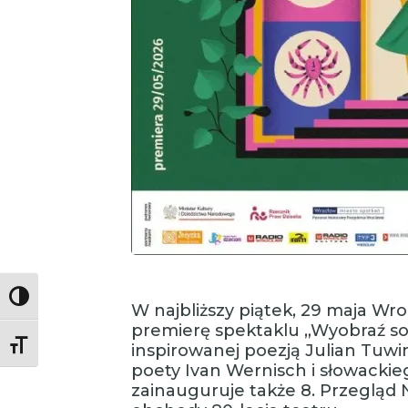
Toggle High Contrast
W najbliższy piątek, 29 maja Wr
premierę spektaklu „Wyobraź sob
Toggle Font size
inspirowanej poezją Julian Tuwi
poety Ivan Wernisch i słowackie
zainauguruje także 8. Przegląd 