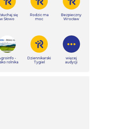
łuchaj się
Rodzic ma
Bezpieczny
w Słowo
moc
Wrocław
groinfo -
Dziennikarski
więcej
isko rolnika
Tygiel
audycji