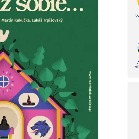
Ws
A
bl