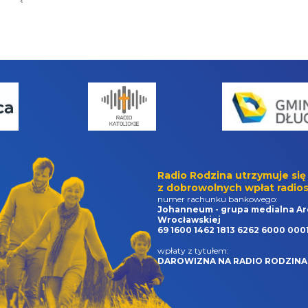
Radio Rodzina utrzymuje się
z dobrowolnych wpłat radios
numer rachunku bankowego:
Johanneum - grupa medialna Ar
Wrocławskiej
69 1600 1462 1813 6262 6000 000
wpłaty z tytułem:
DAROWIZNA NA RADIO RODZINA