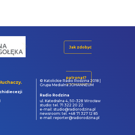
Jak zdobyć
patronat?
© Katolickie Radio Rodzina 2018 |
łuchaczy.
Grupa Medialna JOHANNEUM
chidiecezji
Radio Rodzina
1
ul. Katedralna 4, 50-328 Wrocław
studio: tel. 71 322 20 22
e-mail: studio@radiorodzina.pl
newsroom: tel. +48 71 327 12 85
e-mail: reporter@radiorodzina.pl