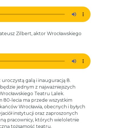
Mateusz Zilbert, aktor Wrocławskiego
uroczystą galą i inauguracją 8.
 będzie jednym z najważniejszych
rocławskiego Teatru Lalek.
m 80-lecia ma przede wszystkim
zkańców Wrocławia, obecnych i byłych
ciół instytucji oraz zaproszonych
ną pracownicy, których wieloletnie
czną tożsamość teatru.