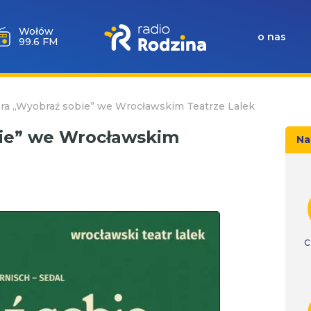
Wołów
o nas
99.6 FM
ra „Wyobraź sobie” we Wrocławskim Teatrze Lalek
ie” we Wrocławskim
Na
C