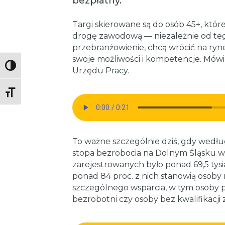
bezpłatny.
Targi skierowane są do osób 45+, któ
drogę zawodową — niezależnie od tego
przebranżowienie, chcą wrócić na ryn
swoje możliwości i kompetencje. Mów
Toggle High Contrast
Urzędu Pracy.
Toggle Font size
To ważne szczególnie dziś, gdy według
stopa bezrobocia na Dolnym Śląsku wy
zarejestrowanych było ponad 69,5 tysi
ponad 84 proc. z nich stanowią osob
szczególnego wsparcia, w tym osoby p
bezrobotni czy osoby bez kwalifikacj