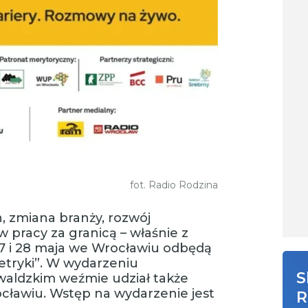
fot. Radio Rodzina
, zmiana branży, rozwój
 pracy za granicą – właśnie z
27 i 28 maja we Wrocławiu odbędą
metryki”. W wydarzeniu
S
aldzkim weźmie udział także
ławiu. Wstęp na wydarzenie jest
R