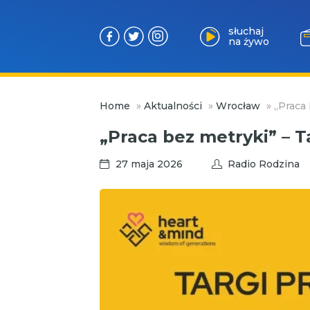
słuchaj
na żywo
Przejdź
Home
»
Aktualności
»
Wrocław
»
„Praca 
do
treści
„Praca bez metryki” – T
27 maja 2026
Radio Rodzina