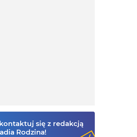
kontaktuj się z redakcją
adia Rodzina!