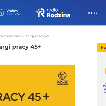
Wołów
o nas
99.6 FM
bez metryki” – Targi pracy 45+
argi pracy 45+
Na
st
la
W