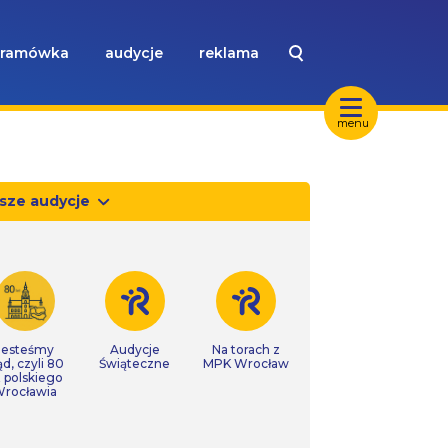
ramówka
audycje
reklama
menu
sze audycje
Jesteśmy
Audycje
Na torach z
ąd, czyli 80
Świąteczne
MPK Wrocław
t polskiego
rocławia