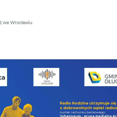
22 we Wrocławiu
Radio Rodzina utrzymuje się
z dobrowolnych wpłat radios
numer rachunku bankowego:
Johanneum - grupa medialna Ar