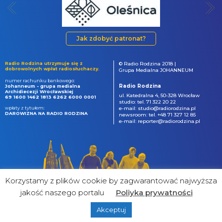
Jak zdobyć patronat?
Radio Rodzina utrzymuje się z
© Radio Rodzina 2018 |
dobrowolnych wpłat radiosłuchaczy.
Grupa Medialna JOHANNEUM
numer rachunku bankowego:
Radio Rodzina
Johanneum - grupa medialna
Archidiecezji Wrocławskiej
ul. Katedralna 4, 50-328 Wrocław
69 1600 1462 1813 6262 6000 0001
studio: tel. 71 322 20 22
wpłaty z tytułem:
e-mail: studio@radiorodzina.pl
DAROWIZNA NA RADIO RODZINA
newsroom: tel. +48 71 327 12 85
e-mail: reporter@radiorodzina.pl
Korzystamy z plików cookie by zagwarantować najwyższa
jakość naszego portalu
Poliyka prywatności
Akceptuj
powered by
&