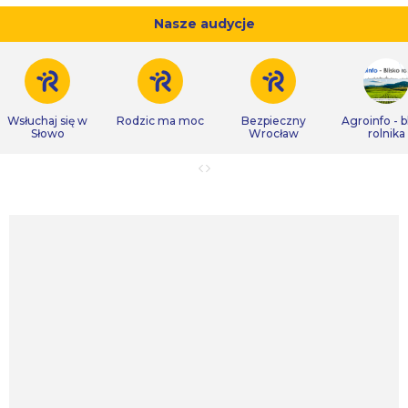
Nasze audycje
Wsłuchaj się w
Rodzic ma moc
Bezpieczny
Agroinfo - b
Słowo
Wrocław
rolnika