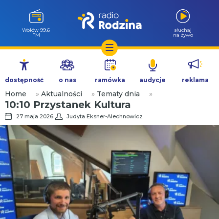
Wołów 99.6
słuchaj
FM
na żywo
Przejdź
do
dostępność
o nas
ramówka
audycje
reklama
treści
Home
»
Aktualności
»
Tematy dnia
»
10:10 Przystanek Kultura
27 maja 2026
Judyta Eksner-Alechnowicz