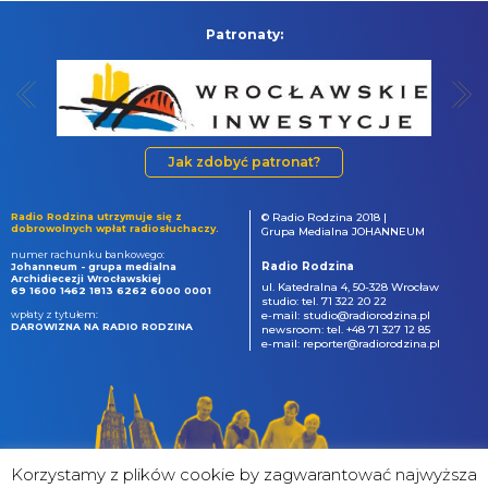
Patronaty:
Jak zdobyć patronat?
Radio Rodzina utrzymuje się z
© Radio Rodzina 2018 |
dobrowolnych wpłat radiosłuchaczy.
Grupa Medialna JOHANNEUM
numer rachunku bankowego:
Radio Rodzina
Johanneum - grupa medialna
Archidiecezji Wrocławskiej
ul. Katedralna 4, 50-328 Wrocław
69 1600 1462 1813 6262 6000 0001
studio: tel. 71 322 20 22
wpłaty z tytułem:
e-mail: studio@radiorodzina.pl
DAROWIZNA NA RADIO RODZINA
newsroom: tel. +48 71 327 12 85
e-mail: reporter@radiorodzina.pl
Korzystamy z plików cookie by zagwarantować najwyższa