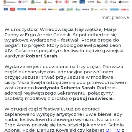
mat. prasowe
W uroczystość Wniebowzięcia Najświętszej Maryi
Panny w Ergo Arenie Gdańsk–Sopot odbędzie się
wyjątkowe wydarzenie – festiwal „Prosta droga do
Boga”. To projekt, który pobłogosławił papież Leon
XIV. Gościem specjalnym festiwalu będzie gwinejski
kardynał
Robert Sarah.
Wydarzenie jest podzielone na trzy części. Pierwsza
część eucharystyczno- adoracyjna pozwoli nam
przyjąć Jezusa i trwać przy Jezusie w modlitwie i
ciszy. Msza Święta odbędzie się pod przewodnictwem
zasłużonego
kardynała Roberta Sarah
. Podczas
adoracji Najświętszego Sakramentu, połączymy
osobistą modlitwę z prośbą o
pokój na świecie.
W drugiej części festiwalu, tuż po adoracji
zaplanowano występy artystyczne i uwielbienie, aby
nadać festiwalowi duchowego wymiaru. Na scenie
Ergo Areny pojawią się tacy artyści jak anMari, Schola
Adonai, Roxie, Dariusz Kowalski czy kabaret
OT.TO
z