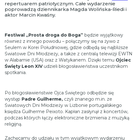
repertuarem patriotycznym. Całe wydarzenie
poprowadzą dziennikarka Magda Wolińska-Riedi i
aktor Marcin Kwaśny.
Festiwal „Prosta droga do Boga”
będzie wyjątkowy
również z innego powodu – połączymy się na żywo z
Seulem w Korei Południowej, gdzie odbędą się najbliższe
Światowe Dni Młodzieży, a także z centralą telewizji EWTN
w Alabamie (USA) oraz z Watykanem. Dzięki temu
Ojciec
Święty Leon XIV
udzieli błogosławieństwa uczestnikom
spotkania.
Po błogosławieństwie Ojca Świętego odbędzie się
występ
Padre Guilherme,
czyli znanego m.in. ze
Światowych Dni Młodzieży w Lizbonie portugalskiego
księdza Guilherme Peixoto. Kapłan zasłynął z koncertów,
podczas których łączy elektroniczne brzmienia z muzyką
religijną.
Zachęcamy do udziału w tym wyjątkowym wydarzeniu