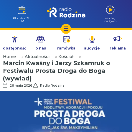
Kłodzko 97.1
słuchaj
FM
na żywo
Przejdź
do
dostępność
o nas
ramówka
audycje
reklama
treści
Home
»
Aktualności
»
Kościół
»
Marcin Kwaśny i Jerzy Szkamruk o
Festiwalu Prosta Droga do Boga
(wywiad)
26 maja 2026
Radio Rodzina