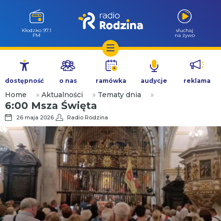
Wołów 99.6
słuchaj
FM
na żywo
Przejdź
do
dostępność
o nas
ramówka
audycje
reklama
treści
Home
»
Aktualności
»
Tematy dnia
»
6:00 Msza Święta
26 maja 2026
Radio Rodzina