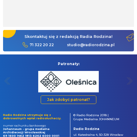
Skontaktuj się z redakcją Radia Rodzina!
71 322 20 22
studio@radiorodzina.pl
Patronaty:
Jak zdobyć patronat?
Radio Rodzina utrzymuje się z
© Radio Rodzina 2018 |
dobrowolnych wpłat radiosłuchaczy.
Grupa Medialna JOHANNEUM
numer rachunku bankowego:
Radio Rodzina
Johanneum - grupa medialna
Archidiecezji Wrocławskiej
ul. Katedralna 4, 50-328 Wrocław
69 1600 1462 1813 6262 6000 0001