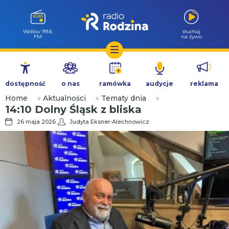
Wołów 99.6
słuchaj
FM
na żywo
Przejdź
do
dostępność
o nas
ramówka
audycje
reklama
treści
Home
»
Aktualności
»
Tematy dnia
»
14:10 Dolny Śląsk z bliska
26 maja 2026
Judyta Eksner-Alechnowicz