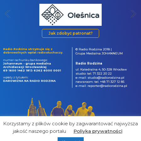
Jak zdobyć patronat?
Radio Rodzina utrzymuje się z
© Radio Rodzina 2018 |
dobrowolnych wpłat radiosłuchaczy.
Grupa Medialna JOHANNEUM
numer rachunku bankowego:
Radio Rodzina
Johanneum - grupa medialna
Archidiecezji Wrocławskiej
ul. Katedralna 4, 50-328 Wrocław
69 1600 1462 1813 6262 6000 0001
studio: tel. 71 322 20 22
wpłaty z tytułem:
e-mail: studio@radiorodzina.pl
DAROWIZNA NA RADIO RODZINA
newsroom: tel. +48 71 327 12 85
e-mail: reporter@radiorodzina.pl
Korzystamy z plików cookie by zagwarantować najwyższa
jakość naszego portalu
Poliyka prywatności