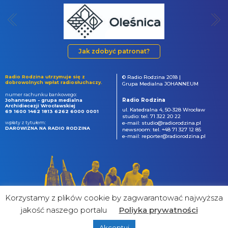
Jak zdobyć patronat?
Radio Rodzina utrzymuje się z
© Radio Rodzina 2018 |
dobrowolnych wpłat radiosłuchaczy.
Grupa Medialna JOHANNEUM
numer rachunku bankowego:
Radio Rodzina
Johanneum - grupa medialna
Archidiecezji Wrocławskiej
ul. Katedralna 4, 50-328 Wrocław
69 1600 1462 1813 6262 6000 0001
studio: tel. 71 322 20 22
wpłaty z tytułem:
e-mail: studio@radiorodzina.pl
DAROWIZNA NA RADIO RODZINA
newsroom: tel. +48 71 327 12 85
e-mail: reporter@radiorodzina.pl
Korzystamy z plików cookie by zagwarantować najwyższa
jakość naszego portalu
Poliyka prywatności
Akceptuj