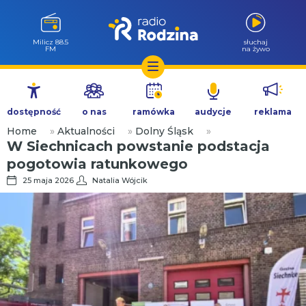
Milicz 88.5
słuchaj
FM
na żywo
Przejdź
do
dostępność
o nas
ramówka
audycje
reklama
treści
Home
»
Aktualności
»
Dolny Śląsk
»
W Siechnicach powstanie podstacja
pogotowia ratunkowego
25 maja 2026
Natalia Wójcik