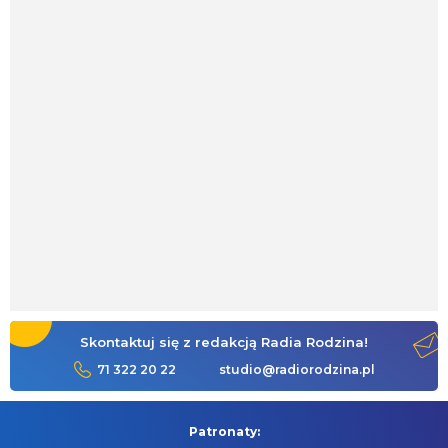
Skontaktuj się z redakcją Radia Rodzina!
71 322 20 22
studio@radiorodzina.pl
Patronaty: