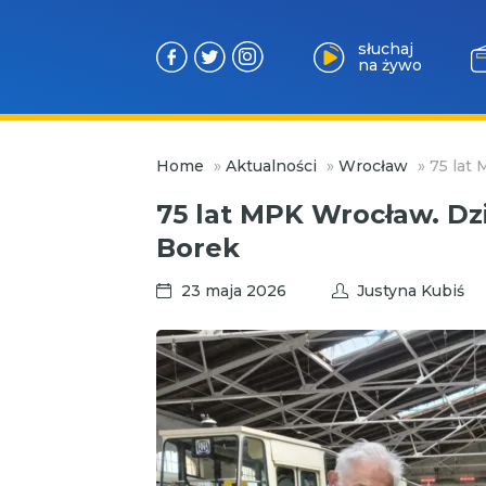
słuchaj
na żywo
Przejdź
Home
»
Aktualności
»
Wrocław
»
75 lat
do
treści
75 lat MPK Wrocław. Dz
Borek
23 maja 2026
Justyna Kubiś