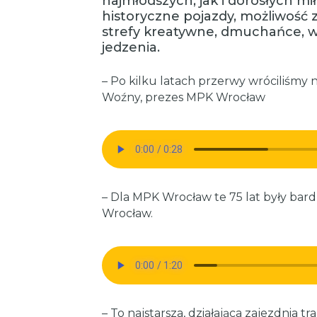
najmłodszych, jak i dorosłych mi
historyczne pojazdy, możliwość 
strefy kreatywne, dmuchańce, w
jedzenia.
– Po kilku latach przerwy wróciliśmy 
Woźny, prezes MPK Wrocław
– Dla MPK Wrocław te 75 lat były ba
Wrocław.
– To najstarsza, działająca zajezdnia 