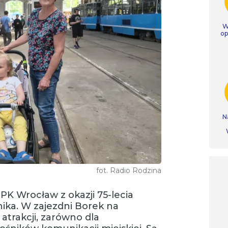
W
op
N
fot. Radio Rodzina
K Wrocław z okazji 75-lecia
nika. W zajezdni Borek na
trakcji, zarówno dla