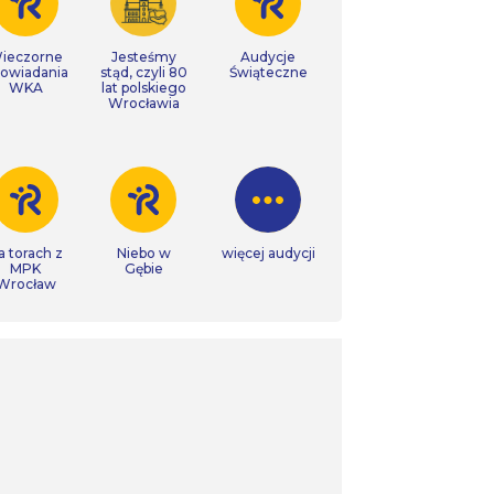
ieczorne
Jesteśmy
Audycje
owiadania
stąd, czyli 80
Świąteczne
WKA
lat polskiego
Wrocławia
a torach z
Niebo w
więcej audycji
MPK
Gębie
Wrocław