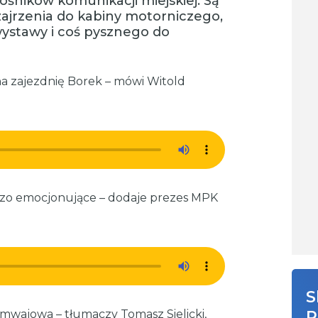
łośników komunikacji miejskiej. Są
zajrzenia do kabiny motorniczego,
ystawy i coś pysznego do
na zajezdnię Borek – mówi Witold
rdzo emocjonujące – dodaje prezes MPK
S
tramwajowa – tłumaczy Tomasz Sielicki,
R