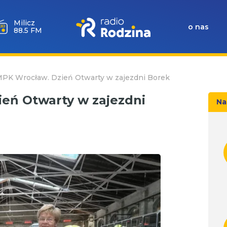
Milicz
o nas
88.5 FM
 MPK Wrocław. Dzień Otwarty w zajezdni Borek
ień Otwarty w zajezdni
Na