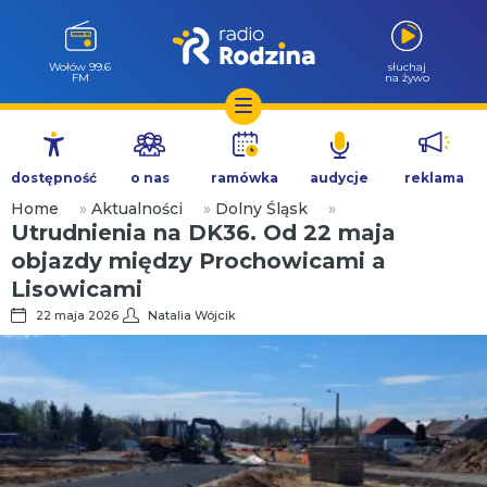
Milicz 88.5
słuchaj
FM
na żywo
Przejdź
do
dostępność
o nas
ramówka
audycje
reklama
treści
Home
»
Aktualności
»
Dolny Śląsk
»
Utrudnienia na DK36. Od 22 maja
objazdy między Prochowicami a
Lisowicami
22 maja 2026
Natalia Wójcik