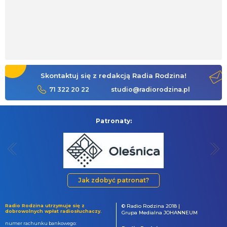
Skontaktuj się z redakcją Radia Rodzina!
71 322 20 22
studio@radiorodzina.pl
Patronaty:
Jak zdobyć patronat?
Radio Rodzina utrzymuje się z
© Radio Rodzina 2018 |
dobrowolnych wpłat radiosłuchaczy.
Grupa Medialna JOHANNEUM
numer rachunku bankowego: