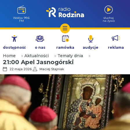
Wołów 99.6
słuchaj
FM
na żywo
Przejdź
do
dostępność
o nas
ramówka
audycje
reklama
treści
Home
»
Aktualności
»
Tematy dnia
»
21:00 Apel Jasnogórski
22 maja 2026
Maciej Stajniak