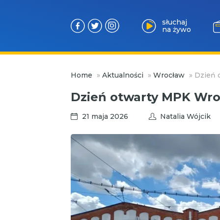
słuchaj
na żywo
Przejdź
Home
»
Aktualności
»
Wrocław
»
Dzień 
do
treści
Dzień otwarty MPK Wroc
21 maja 2026
Natalia Wójcik