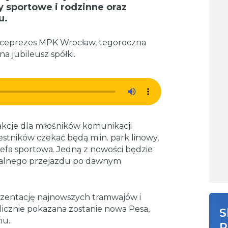
 sportowe i rodzinne oraz
u.
iceprezes MPK Wrocław, tegoroczna
 jubileusz spółki.
akcje dla miłośników komunikacji
czestników czekać będą m.in. park linowy,
efa sportowa. Jedną z nowości będzie
rtualnego przejazdu po dawnym
ezentację najnowszych tramwajów i
icznie pokazana zostanie nowa Pesa,
S
mu.
R