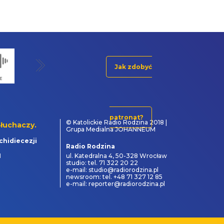
Jak zdobyć
patronat?
© Katolickie Radio Rodzina 2018 |
łuchaczy.
Grupa Medialna JOHANNEUM
chidiecezji
Radio Rodzina
1
ul. Katedralna 4, 50-328 Wrocław
studio: tel. 71 322 20 22
e-mail: studio@radiorodzina.pl
newsroom: tel. +48 71 327 12 85
e-mail: reporter@radiorodzina.pl