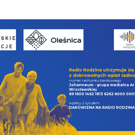
Radio Rodzina utrzymuje się
z dobrowolnych wpłat radios
numer rachunku bankowego:
Johanneum - grupa medialna Ar
Wrocławskiej
69 1600 1462 1813 6262 6000 000
wpłaty z tytułem:
DAROWIZNA NA RADIO RODZINA