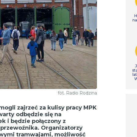
H
n
st
la
W
fot. Radio Rodzina
ogli zajrzeć za kulisy pracy MPK
arty odbędzie się na
k i będzie połączony z
 przewoźnika. Organizatorzy
owymi tramwajami, możliwość