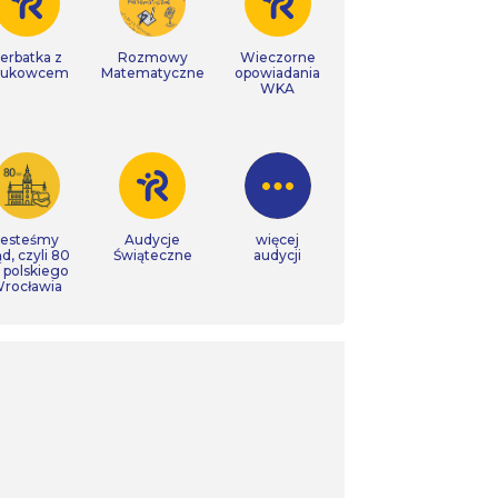
erbatka z
Rozmowy
Wieczorne
aukowcem
Matematyczne
opowiadania
WKA
Jesteśmy
Audycje
więcej
ąd, czyli 80
Świąteczne
audycji
t polskiego
rocławia