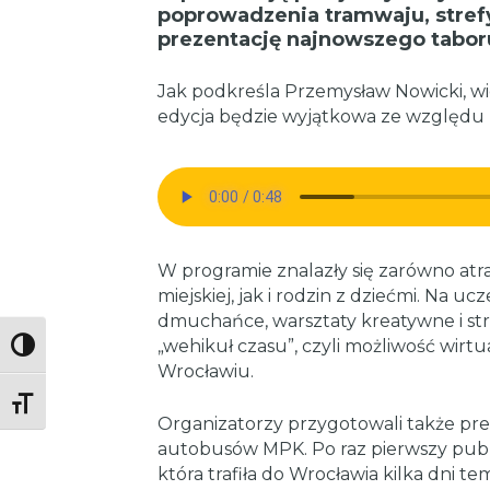
poprowadzenia tramwaju, strefy
prezentację najnowszego tabor
Jak podkreśla Przemysław Nowicki, w
edycja będzie wyjątkowa ze względu na
W programie znalazły się zarówno atr
miejskiej, jak i rodzin z dziećmi. Na u
dmuchańce, warsztaty kreatywne i str
„wehikuł czasu”, czyli możliwość wi
Toggle High Contrast
Wrocławiu.
Toggle Font size
Organizatorzy przygotowali także pr
autobusów MPK. Po raz pierwszy publ
która trafiła do Wrocławia kilka dni te