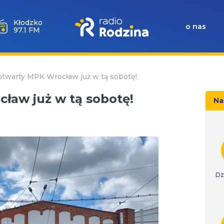
Kłodzko
o nas
97.1 FM
otwarty MPK Wrocław już w tą sobotę!
ław już w tą sobotę!
Na
Dz