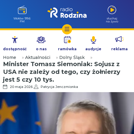
Wołów 99.6
słuchaj
FM
na żywo
Przejdź
do
dostępność
o nas
ramówka
audycje
reklama
treści
Home
»
Aktualności
»
Dolny Śląsk
»
Minister Tomasz Siemoniak: Sojusz z
USA nie zależy od tego, czy żołnierzy
jest 5 czy 10 tys.
20 maja 2026
Patrycja Jenczmionka