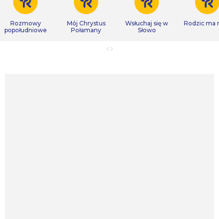
Rozmowy
Mój Chrystus
Wsłuchaj się w
Rodzic ma
popołudniowe
Połamany
Słowo