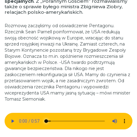
specjalnych
. Z „Porannym Gościem” rozmawialiśmy
także o sprawie byłego ministra Zbigniewa Ziobry,
relacjach polsko-amerykańskich.
Rozmowę zaczęliśmy od oświadczenie Pentagonu.
Rzecznik Sean Parnell poinformował, że USA redukują
swoją obecność wojskową w Europie, wracając do stanu
sprzed rosyjskiej inwazji na Ukrainę. Zamiast czterech, na
Starym Kontynencie pozostaną trzy Brygadowe Zespoły
Bojowe. Oznacza to m.in. opóźnienie rozmieszczenia sił
amerykańskich w Polsce. -USA twardo podtrzymują
gwarancje bezpieczeństwa. Dla nikogo nie jest
zaskoczeniem rekonfiguracja sił USA. Mamy do czynienia z
przetasowaniem wojsk, a nie zasadniczym zwrotem. Od
oświadczenia rzecznika Pentagonu i wypowiedzi
wiceprezydenta USA mamy jasną sytuację – mówi minister
Tomasz Siemoniak.