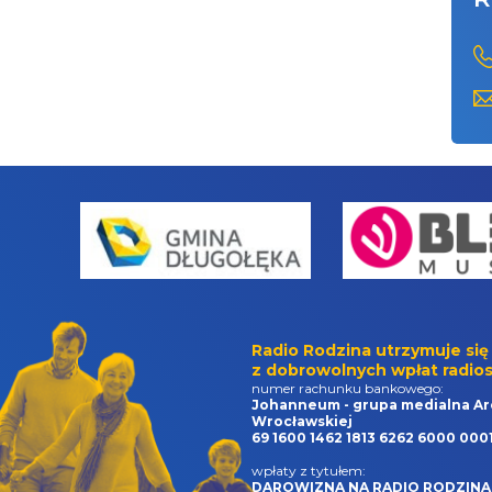
Radio Rodzina utrzymuje się
z dobrowolnych wpłat radios
numer rachunku bankowego:
Johanneum - grupa medialna Ar
Wrocławskiej
69 1600 1462 1813 6262 6000 000
wpłaty z tytułem:
DAROWIZNA NA RADIO RODZINA