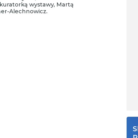
kuratorką wystawy, Martą
ner-Alechnowicz.
S
R