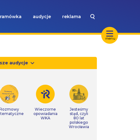
ramówka
audycje
reklama
menu
sze audycje
Rozmowy
Wieczorne
Jesteśmy
tematyczne
opowiadania
stąd, czyli
WKA
80 lat
polskiego
Wrocławia