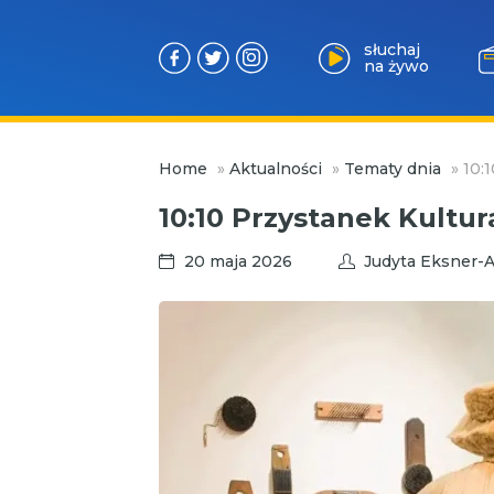
słuchaj
na żywo
Przejdź
Home
»
Aktualności
»
Tematy dnia
»
10:
do
treści
10:10 Przystanek Kultur
20 maja 2026
Judyta Eksner-