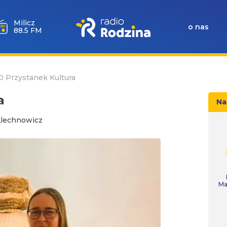
Milicz
o nas
88.5 FM
10 Przystanek Kultura
a
Na
Alechnowicz
Ma