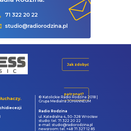
71 322 20 22
studio@radiorodzina.pl
Jak zdobyć
patronat?
© Katolickie Radio Rodzina 2018 |
łuchaczy.
Grupa Medialna JOHANNEUM
chidiecezji
Radio Rodzina
1
ul. Katedralna 4, 50-328 Wrocław
studio: tel. 71 322 20 22
e-mail: studio@radiorodzina.pl
newsroom: tel. +48 71 327 12 85