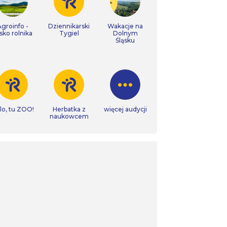
Agroinfo -
Dziennikarski
Wakacje na
isko rolnika
Tygiel
Dolnym
Śląsku
lo, tu ZOO!
Herbatka z
więcej audycji
naukowcem