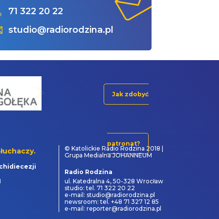
71 322 20 22
studio@radiorodzina.pl
Jak zdobyć
patronat?
© Katolickie Radio Rodzina 2018 |
łuchaczy.
Grupa Medialna JOHANNEUM
chidiecezji
Radio Rodzina
1
ul. Katedralna 4, 50-328 Wrocław
studio: tel. 71 322 20 22
e-mail: studio@radiorodzina.pl
newsroom: tel. +48 71 327 12 85
e-mail: reporter@radiorodzina.pl