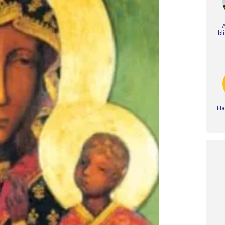
bl
Ha