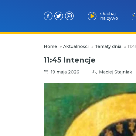
słuchaj
na żywo
Przejdź
Home
»
Aktualności
»
Tematy dnia
»
11:4
do
treści
11:45 Intencje
19 maja 2026
Maciej Stajniak