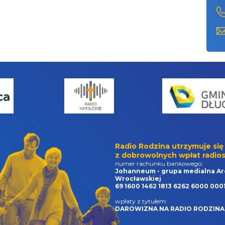
Radio Rodzina utrzymuje się
z dobrowolnych wpłat radios
numer rachunku bankowego:
Johanneum - grupa medialna Ar
Wrocławskiej
69 1600 1462 1813 6262 6000 000
wpłaty z tytułem:
DAROWIZNA NA RADIO RODZINA