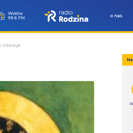
Wołów
o nas
99.6 FM
5 Intencje
Na
W