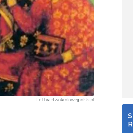
Fot.bractwokrolowejpolski.pl
S
R