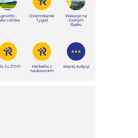
Agroinfo -
Dziennikarski
Wakacje na
isko rolnika
Tygiel
Dolnym
Śląsku
lo, tu ZOO!
Herbatka z
więcej audycji
naukowcem