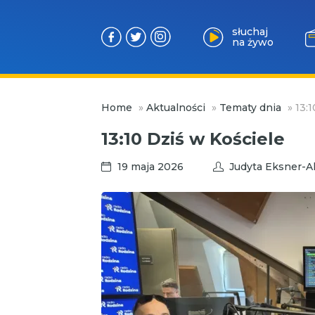
słuchaj
na żywo
Przejdź
Home
»
Aktualności
»
Tematy dnia
»
13:
do
treści
13:10 Dziś w Kościele
19 maja 2026
Judyta Eksner-A