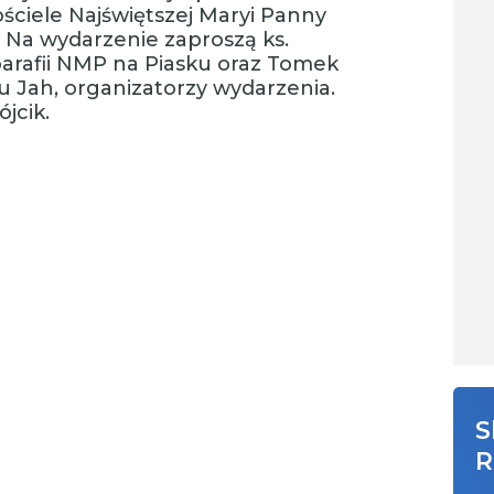
ościele Najświętszej Maryi Panny
 Na wydarzenie zaproszą ks.
parafii NMP na Piasku oraz Tomek
lu Jah, organizatorzy wydarzenia.
jcik.
S
R