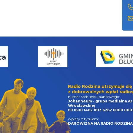
Radio Rodzina utrzymuje się
z dobrowolnych wpłat radios
numer rachunku bankowego:
Johanneum - grupa medialna Ar
Wrocławskiej
69 1600 1462 1813 6262 6000 000
wpłaty z tytułem:
DAROWIZNA NA RADIO RODZINA