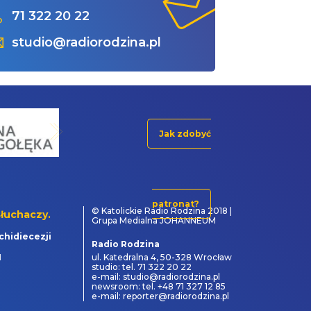
71 322 20 22
studio@radiorodzina.pl
Jak zdobyć
patronat?
© Katolickie Radio Rodzina 2018 |
łuchaczy.
Grupa Medialna JOHANNEUM
chidiecezji
Radio Rodzina
1
ul. Katedralna 4, 50-328 Wrocław
studio: tel. 71 322 20 22
e-mail: studio@radiorodzina.pl
newsroom: tel. +48 71 327 12 85
e-mail: reporter@radiorodzina.pl