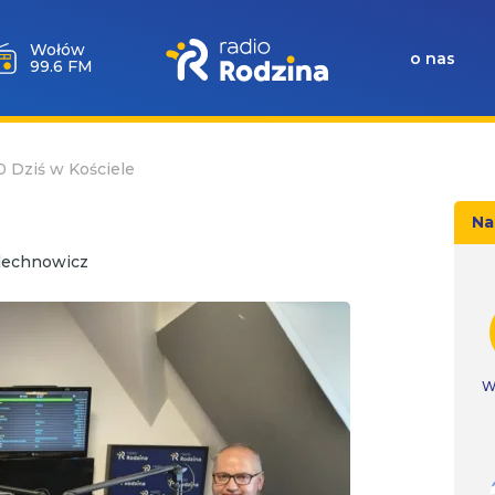
Wołów
o nas
99.6 FM
10 Dziś w Kościele
Na
lechnowicz
W