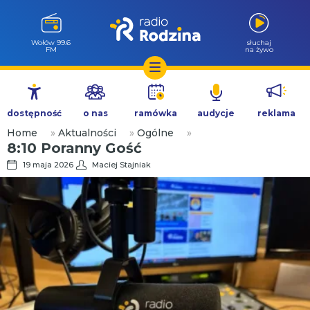
Wołów 99.6
słuchaj
FM
na żywo
Przejdź
do
dostępność
o nas
ramówka
audycje
reklama
treści
Home
»
Aktualności
»
Ogólne
»
8:10 Poranny Gość
19 maja 2026
Maciej Stajniak