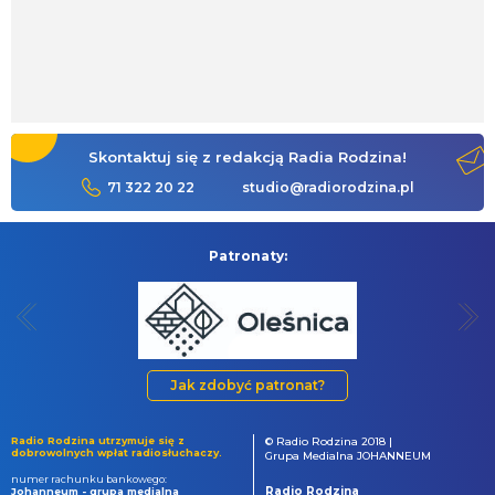
Skontaktuj się z redakcją Radia Rodzina!
71 322 20 22
studio@radiorodzina.pl
Patronaty:
Jak zdobyć patronat?
Radio Rodzina utrzymuje się z
© Radio Rodzina 2018 |
dobrowolnych wpłat radiosłuchaczy.
Grupa Medialna JOHANNEUM
numer rachunku bankowego:
Radio Rodzina
Johanneum - grupa medialna