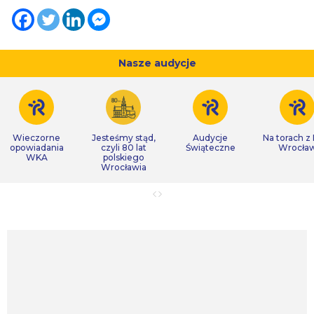
Nasze audycje
Wieczorne
Jesteśmy stąd,
Audycje
Na torach z
opowiadania
czyli 80 lat
Świąteczne
Wrocła
WKA
polskiego
Wrocławia