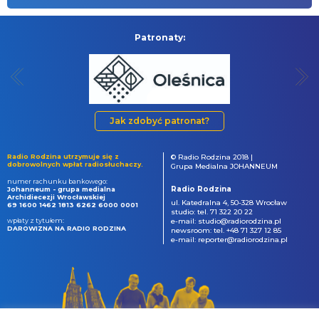
Patronaty:
Jak zdobyć patronat?
Radio Rodzina utrzymuje się z
© Radio Rodzina 2018 |
dobrowolnych wpłat radiosłuchaczy.
Grupa Medialna JOHANNEUM
numer rachunku bankowego:
Radio Rodzina
Johanneum - grupa medialna
Archidiecezji Wrocławskiej
ul. Katedralna 4, 50-328 Wrocław
69 1600 1462 1813 6262 6000 0001
studio: tel. 71 322 20 22
wpłaty z tytułem:
e-mail: studio@radiorodzina.pl
DAROWIZNA NA RADIO RODZINA
newsroom: tel. +48 71 327 12 85
e-mail: reporter@radiorodzina.pl