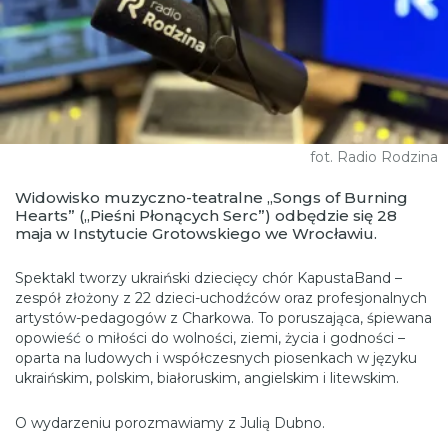
fot. Radio Rodzina
Widowisko muzyczno-teatralne „Songs of Burning
Hearts” („Pieśni Płonących Serc”) odbędzie się 28
maja w Instytucie Grotowskiego we Wrocławiu.
Spektakl tworzy ukraiński dziecięcy chór KapustaBand –
zespół złożony z 22 dzieci-uchodźców oraz profesjonalnych
artystów-pedagogów z Charkowa. To poruszająca, śpiewana
opowieść o miłości do wolności, ziemi, życia i godności –
oparta na ludowych i współczesnych piosenkach w języku
ukraińskim, polskim, białoruskim, angielskim i litewskim.
O wydarzeniu porozmawiamy z Julią Dubno.