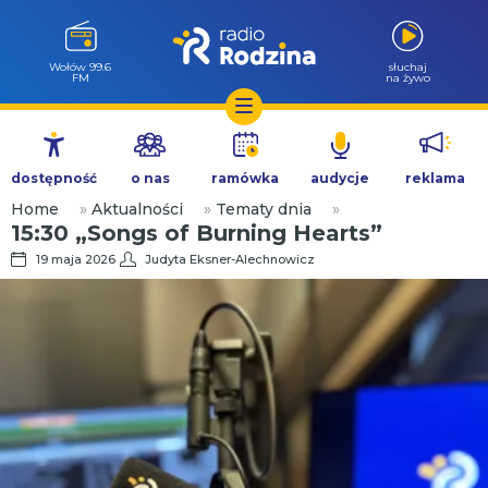
Wołów 99.6
słuchaj
FM
na żywo
Przejdź
do
dostępność
o nas
ramówka
audycje
reklama
treści
Home
»
Aktualności
»
Tematy dnia
»
15:30 „Songs of Burning Hearts”
19 maja 2026
Judyta Eksner-Alechnowicz