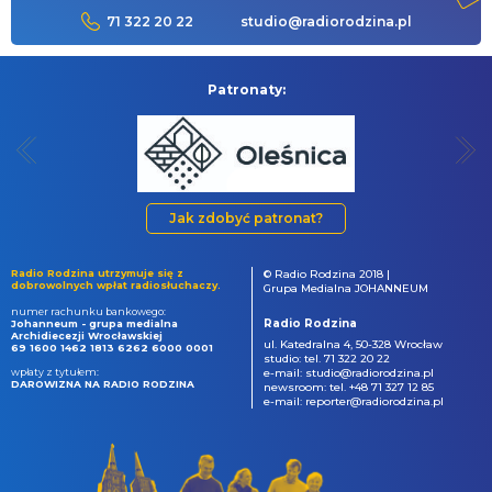
71 322 20 22
studio@radiorodzina.pl
Patronaty:
Jak zdobyć patronat?
Radio Rodzina utrzymuje się z
© Radio Rodzina 2018 |
dobrowolnych wpłat radiosłuchaczy.
Grupa Medialna JOHANNEUM
numer rachunku bankowego:
Radio Rodzina
Johanneum - grupa medialna
Archidiecezji Wrocławskiej
ul. Katedralna 4, 50-328 Wrocław
69 1600 1462 1813 6262 6000 0001
studio: tel. 71 322 20 22
wpłaty z tytułem:
e-mail: studio@radiorodzina.pl
DAROWIZNA NA RADIO RODZINA
newsroom: tel. +48 71 327 12 85
e-mail: reporter@radiorodzina.pl