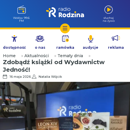
Wołów 99.6
słuchaj
FM
na żywo
Przejdź
do
dostępność
o nas
ramówka
audycje
reklama
treści
Home
»
Aktualności
»
Tematy dnia
»
Zdobądź książki od Wydawnictw
Jedność!
16 maja 2026
Natalia Wójcik