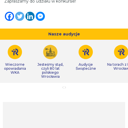
Zapraszamy do udziału w konkursie!
Nasze audycje
Wieczorne
Jesteśmy stąd,
Audycje
Na torach z
opowiadania
czyli 80 lat
Świąteczne
Wrocła
WKA
polskiego
Wrocławia