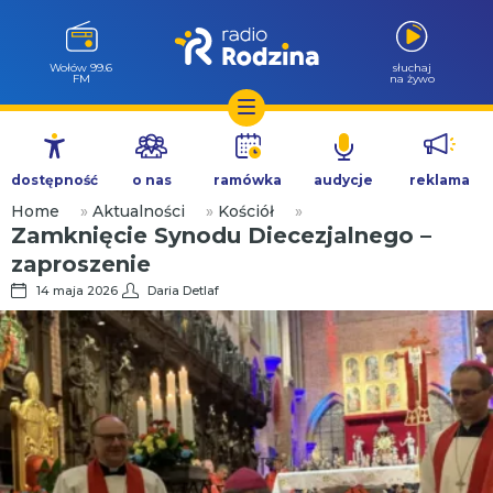
Wołów 99.6
słuchaj
FM
na żywo
Przejdź
do
dostępność
o nas
ramówka
audycje
reklama
treści
Home
»
Aktualności
»
Kościół
»
Zamknięcie Synodu Diecezjalnego –
zaproszenie
14 maja 2026
Daria Detlaf