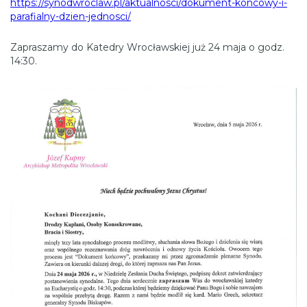
https://synodwroclaw.pl/aktualnosci/dokument-koncowy-i-
parafialny-dzien-jednosci/
Zapraszamy do Katedry Wrocławskiej już 24 maja o godz.
14:30.