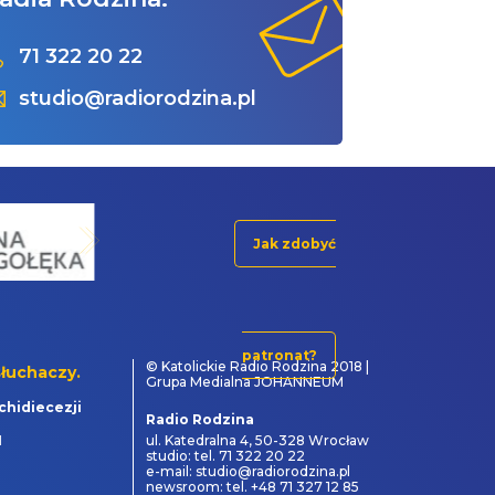
71 322 20 22
studio@radiorodzina.pl
Jak zdobyć
patronat?
© Katolickie Radio Rodzina 2018 |
łuchaczy.
Grupa Medialna JOHANNEUM
chidiecezji
Radio Rodzina
1
ul. Katedralna 4, 50-328 Wrocław
studio: tel. 71 322 20 22
e-mail: studio@radiorodzina.pl
newsroom: tel. +48 71 327 12 85