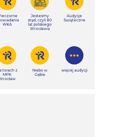
ieczorne
Jesteśmy
Audycje
owiadania
stąd, czyli 80
Świąteczne
WKA
lat polskiego
Wrocławia
a torach z
Niebo w
więcej audycji
MPK
Gębie
Wrocław