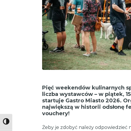
Pięć weekendów kulinarnych s
liczba wystawców – w piątek, 1
startuje Gastro Miasto 2026. O
największą w historii odsłonę 
vouchery!
Toggle High Contrast
Żeby je zdobyć należy odpowiedzieć n