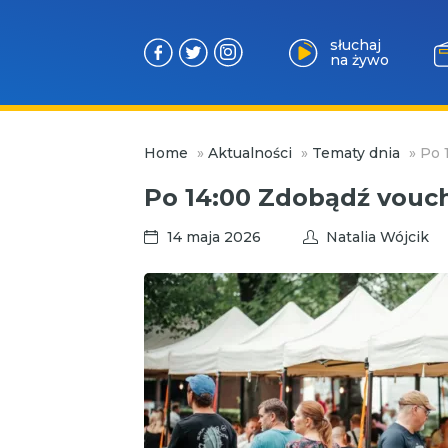
słuchaj
na żywo
Przejdź
Home
»
Aktualności
»
Tematy dnia
»
Po 
do
treści
Po 14:00 Zdobądź vouch
14 maja 2026
Natalia Wójcik