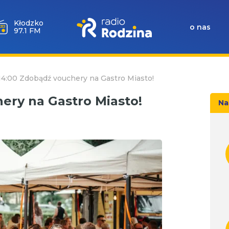
Wołów
o nas
99.6 FM
14:00 Zdobądź vouchery na Gastro Miasto!
ery na Gastro Miasto!
Na