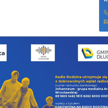
Radio Rodzina utrzymuje się
z dobrowolnych wpłat radios
numer rachunku bankowego:
Johanneum - grupa medialna Ar
Wrocławskiej
69 1600 1462 1813 6262 6000 000
wpłaty z tytułem:
DAROWIZNA NA RADIO RODZINA