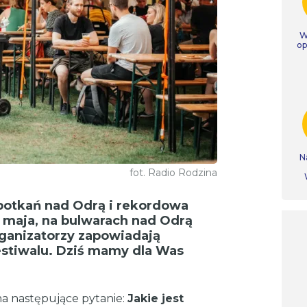
W
op
N
fot. Radio Rodzina
potkań nad Odrą i rekordowa
5 maja, na bulwarach nad Odrą
rganizatorzy zapowiadają
festiwalu. Dziś mamy dla Was
a następujące pytanie:
Jakie jest