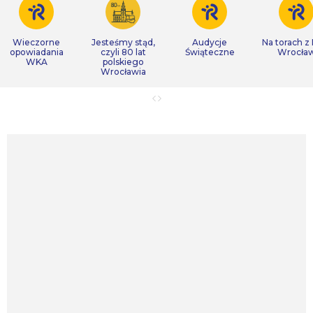
Wieczorne
Jesteśmy stąd,
Audycje
Na torach z
opowiadania
czyli 80 lat
Świąteczne
Wrocła
WKA
polskiego
Wrocławia