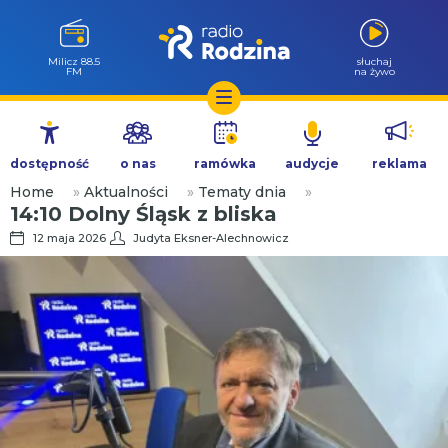
Milicz 88.5
słuchaj
FM
na żywo
Przejdź
do
dostępność
o nas
ramówka
audycje
reklama
treści
Home
»
Aktualności
»
Tematy dnia
»
14:10 Dolny Śląsk z bliska
12 maja 2026
Judyta Eksner-Alechnowicz