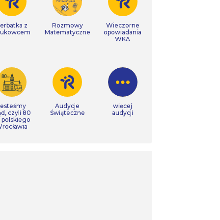
erbatka z
Rozmowy
Wieczorne
aukowcem
Matematyczne
opowiadania
WKA
Jesteśmy
Audycje
więcej
ąd, czyli 80
Świąteczne
audycji
t polskiego
rocławia