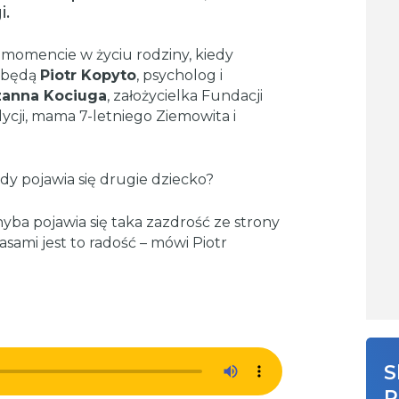
i.
 momencie w życiu rodziny, kiedy
i będą
Piotr Kopyto
, psycholog i
anna Kociuga
, założycielka Fundacji
dycji, mama 7-letniego Ziemowita i
gdy pojawia się drugie dziecko?
chyba pojawia się taka zazdrość ze strony
asami jest to radość – mówi Piotr
S
R