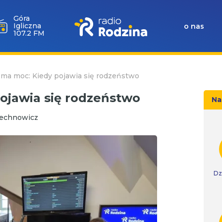
Góra
Igliczna
o nas
107.2 FM
 ma moc: Kiedy pojawia się rodzeństwo
ojawia się rodzeństwo
Na
lechnowicz
Dz