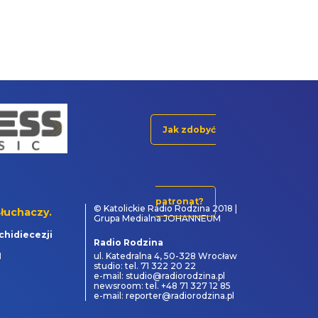
Jak zdobyć
patronat?
© Katolickie Radio Rodzina 2018 |
łuchaczy.
Grupa Medialna JOHANNEUM
chidiecezji
Radio Rodzina
1
ul. Katedralna 4, 50-328 Wrocław
studio: tel. 71 322 20 22
e-mail: studio@radiorodzina.pl
newsroom: tel. +48 71 327 12 85
e-mail: reporter@radiorodzina.pl