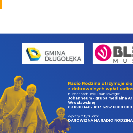
Radio Rodzina utrzymuje się
z dobrowolnych wpłat radios
numer rachunku bankowego:
Johanneum - grupa medialna Ar
Wrocławskiej
69 1600 1462 1813 6262 6000 000
wpłaty z tytułem:
DAROWIZNA NA RADIO RODZINA