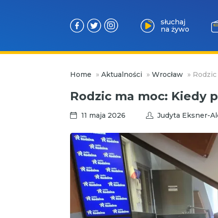
słuchaj
na żywo
Przejdź
Home
»
Aktualności
»
Wrocław
»
Rodzic
do
treści
Rodzic ma moc: Kiedy p
11 maja 2026
Judyta Eksner-A