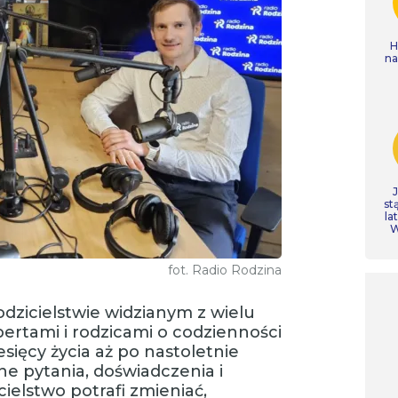
H
n
st
la
W
fot. Radio Rodzina
odzicielstwie widzianym z wielu
rtami i rodzicami o codzienności
ięcy życia aż po nastoletnie
e pytania, doświadczenia i
cielstwo potrafi zmieniać,