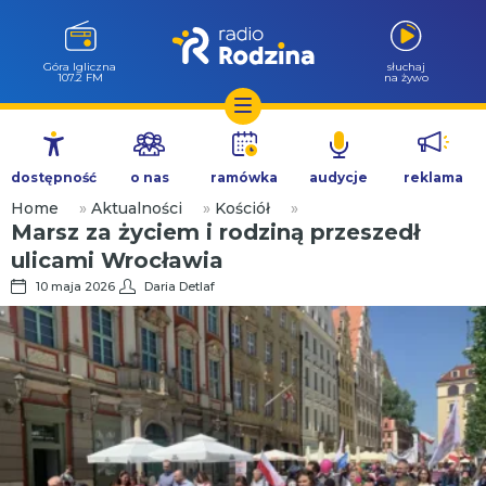
Kudowa Zdrój
słuchaj
88.7 FM
na żywo
Przejdź
do
dostępność
o nas
ramówka
audycje
reklama
treści
Home
»
Aktualności
»
Kościół
»
Marsz za życiem i rodziną przeszedł
ulicami Wrocławia
10 maja 2026
Daria Detlaf