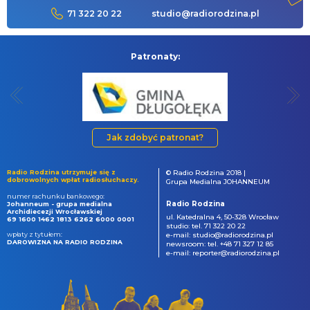
71 322 20 22
studio@radiorodzina.pl
Patronaty:
Jak zdobyć patronat?
Radio Rodzina utrzymuje się z
© Radio Rodzina 2018 |
dobrowolnych wpłat radiosłuchaczy.
Grupa Medialna JOHANNEUM
numer rachunku bankowego:
Radio Rodzina
Johanneum - grupa medialna
Archidiecezji Wrocławskiej
ul. Katedralna 4, 50-328 Wrocław
69 1600 1462 1813 6262 6000 0001
studio: tel. 71 322 20 22
wpłaty z tytułem:
e-mail: studio@radiorodzina.pl
DAROWIZNA NA RADIO RODZINA
newsroom: tel. +48 71 327 12 85
e-mail: reporter@radiorodzina.pl