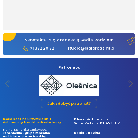
Skontaktuj się z redakcją Radia Rodzina!
71 322 20 22
studio@radiorodzina.pl
Patronaty:
Jak zdobyć patronat?
Radio Rodzina utrzymuje się z
© Radio Rodzina 2018 |
dobrowolnych wpłat radiosłuchaczy.
Grupa Medialna JOHANNEUM
numer rachunku bankowego:
Radio Rodzina
Johanneum - grupa medialna
Archidiecezji Wrocławskiej