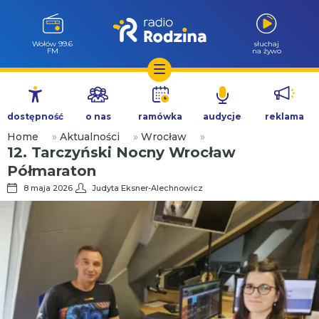
Wołów 99.6
słuchaj
FM
na żywo
Przejdź
do
dostępność
o nas
ramówka
audycje
reklama
treści
Home
»
Aktualności
»
Wrocław
»
12. Tarczyński Nocny Wrocław
Półmaraton
8 maja 2026
Judyta Eksner-Alechnowicz