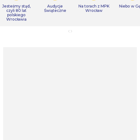
Jesteśmy stąd,
Audycje
Na torach z MPK
Niebo w Gę
czyli 80 lat
Świąteczne
Wrocław
polskiego
Wrocławia