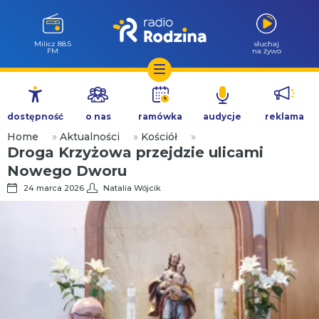
Milicz 88.5
słuchaj
FM
na żywo
Przejdź
do
dostępność
o nas
ramówka
audycje
reklama
treści
Home
»
Aktualności
»
Kościół
»
Droga Krzyżowa przejdzie ulicami
Nowego Dworu
24 marca 2026
Natalia Wójcik