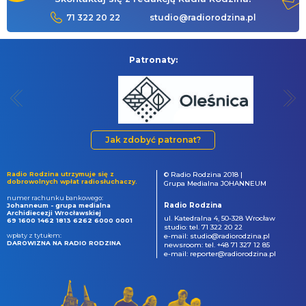
71 322 20 22
studio@radiorodzina.pl
Patronaty:
Jak zdobyć patronat?
Radio Rodzina utrzymuje się z
© Radio Rodzina 2018 |
dobrowolnych wpłat radiosłuchaczy.
Grupa Medialna JOHANNEUM
numer rachunku bankowego:
Radio Rodzina
Johanneum - grupa medialna
Archidiecezji Wrocławskiej
ul. Katedralna 4, 50-328 Wrocław
69 1600 1462 1813 6262 6000 0001
studio: tel. 71 322 20 22
wpłaty z tytułem:
e-mail: studio@radiorodzina.pl
DAROWIZNA NA RADIO RODZINA
newsroom: tel. +48 71 327 12 85
e-mail: reporter@radiorodzina.pl