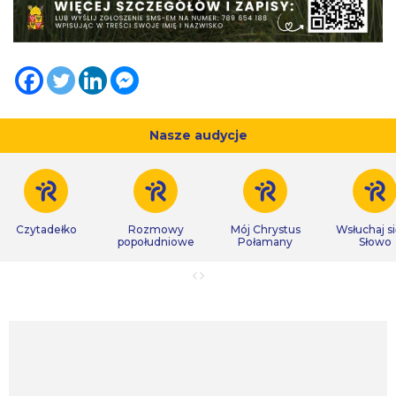
Nasze audycje
Czytadełko
Rozmowy
Mój Chrystus
Wsłuchaj s
popołudniowe
Połamany
Słowo