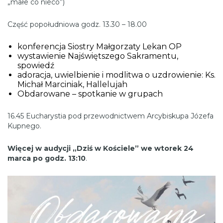
„małe co nieco”)
Część popołudniowa godz. 13.30 – 18.00
konferencja Siostry Małgorzaty Lekan OP
wystawienie Najświętszego Sakramentu,
spowiedź
adoracja, uwielbienie i modlitwa o uzdrowienie: Ks.
Michał Marciniak, Hallelujah
Obdarowane – spotkanie w grupach
16.45 Eucharystia pod przewodnictwem Arcybiskupa Józefa
Kupnego.
Więcej w audycji „Dziś w Kościele” we wtorek 24
marca po godz. 13:10
.