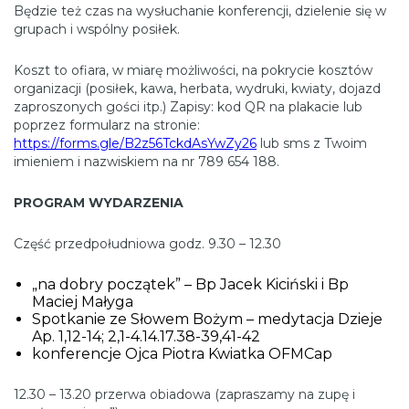
Będzie też czas na wysłuchanie konferencji, dzielenie się w
grupach i wspólny posiłek.
Koszt to ofiara, w miarę możliwości, na pokrycie kosztów
organizacji (posiłek, kawa, herbata, wydruki, kwiaty, dojazd
zaproszonych gości itp.) Zapisy: kod QR na plakacie lub
poprzez formularz na stronie:
https://forms.gle/B2z56TckdAsYwZy26
lub sms z Twoim
imieniem i nazwiskiem na nr 789 654 188.
PROGRAM WYDARZENIA
Część przedpołudniowa godz. 9.30 – 12.30
„na dobry początek” – Bp Jacek Kiciński i Bp
Maciej Małyga
Spotkanie ze Słowem Bożym – medytacja Dzieje
Ap. 1,12-14; 2,1-4.14.17.38-39,41-42
konferencje Ojca Piotra Kwiatka OFMCap
12.30 – 13.20 przerwa obiadowa (zapraszamy na zupę i