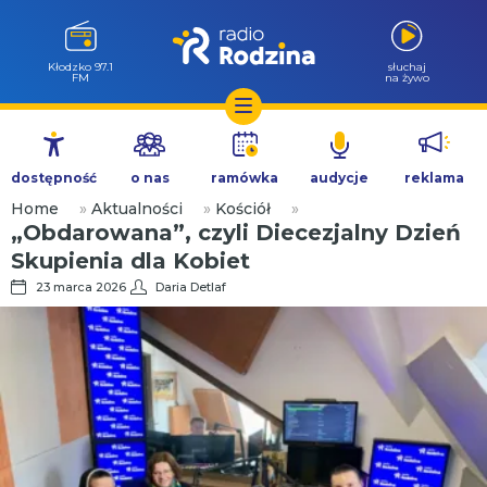
Wołów 99.6
słuchaj
FM
na żywo
Przejdź
do
dostępność
o nas
ramówka
audycje
reklama
treści
Home
»
Aktualności
»
Kościół
»
„Obdarowana”, czyli Diecezjalny Dzień
Skupienia dla Kobiet
23 marca 2026
Daria Detlaf