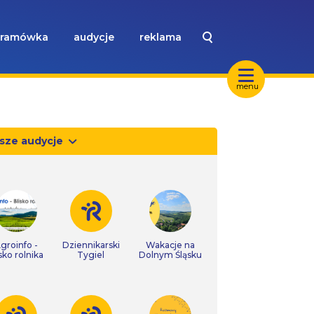
ramówka
audycje
reklama
menu
sze audycje
groinfo -
Dziennikarski
Wakacje na
isko rolnika
Tygiel
Dolnym Śląsku