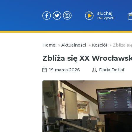
słuchaj
na żywo
Przejdź
Home
»
Aktualności
»
Kościół
»
Zbliża s
do
treści
Zbliża się XX Wrocławsk
19 marca 2026
Daria Detlaf