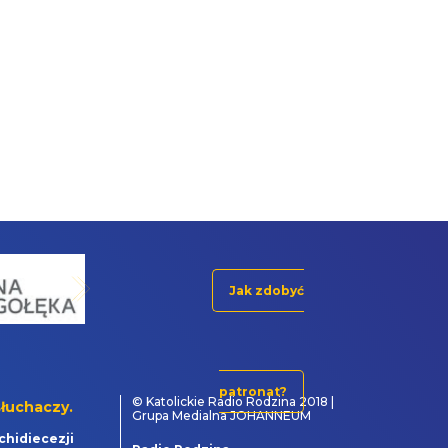
Jak zdobyć
patronat?
© Katolickie Radio Rodzina 2018 |
łuchaczy.
Grupa Medialna JOHANNEUM
chidiecezji