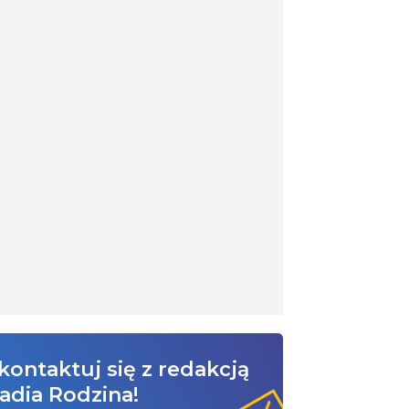
kontaktuj się z redakcją
adia Rodzina!