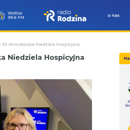
Milicz
o nas
88.5 FM
ię XX Wrocławska Niedziela Hospicyjna
a Niedziela Hospicyjna
Na
A
bl