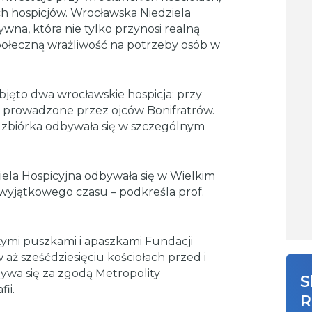
h hospicjów. Wrocławska Niedziela
ywna, która nie tylko przynosi realną
połeczną wrażliwość na potrzeby osób w
bjęto dwa wrocławskie hospicja: przy
 prowadzone przez ojców Bonifratrów.
y zbiórka odbywała się w szczególnym
iela Hospicyjna odbywała się w Wielkim
o wyjątkowego czasu – podkreśla prof.
tymi puszkami i apaszkami Fundacji
ż sześćdziesięciu kościołach przed i
bywa się za zgodą Metropolity
S
ii.
R