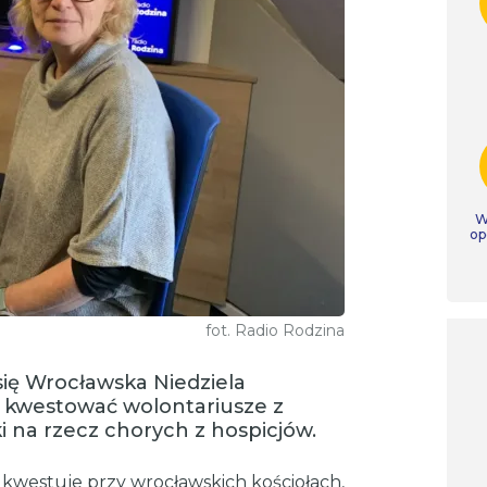
W
op
fot. Radio Rodzina
się Wrocławska Niedziela
ą kwestować wolontariusze z
i na rzecz chorych z hospicjów.
kwestuje przy wrocławskich kościołach,