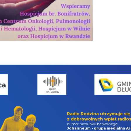
Radio Rodzina utrzymuje się
z dobrowolnych wpłat radios
numer rachunku bankowego:
Johanneum - grupa medialna Ar