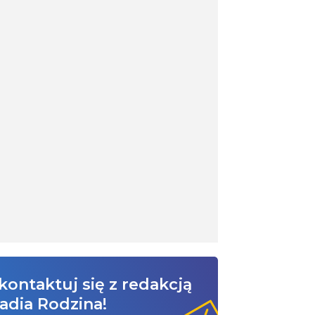
kontaktuj się z redakcją
adia Rodzina!