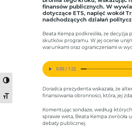
broniła tego kroku, wskazując n
finansów publicznych. W wywiad
dotyczące ETS, napięć wokół T
nadchodzących działań politycz
Beata Kempa podkreśliła, że decyzja 
skutków programu. W jej ocenie unij
warunkami oraz ograniczeniami w wy
Toggle High Contrast
Doradca prezydenta wskazała, że alte
finansowania obronności, która, jej z
Toggle Font size
Komentując sondaże, według których
sprawie weta, Beata Kempa zwróciła 
debaty publicznej.