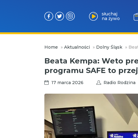
słuchaj
na żywo
Przejdź
Home
»
Aktualności
»
Dolny Śląsk
»
Beat
do
treści
Beata Kempa: Weto pre
programu SAFE to przej
17 marca 2026
Radio Rodzina