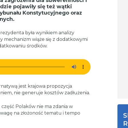
a zagrożenia dla suwerenności i
zie pojawiły się też wątki
rybunału Konstytucyjnego oraz
nych.
prezydenta była wynikiem analizy
ny mechanizm wiąże się z dodatkowymi
datkowaniu środków.
rnatywą jest krajowa propozycja
daniem, nie generuje kosztów zadłużenia.
 część Polaków nie ma zdania w
uwagę na złożoność tematu i tempo
S
R