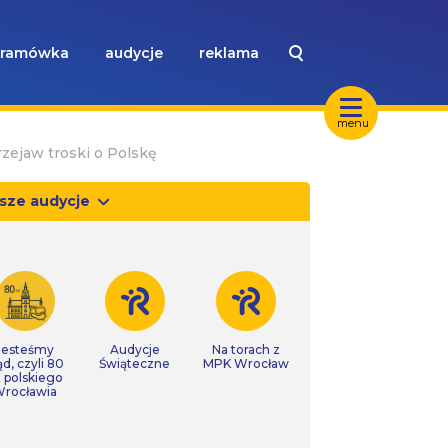
ramówka
audycje
reklama
menu
zejaw troski o Polskę
sze audycje
Jesteśmy
Audycje
Na torach z
ąd, czyli 80
Świąteczne
MPK Wrocław
t polskiego
rocławia