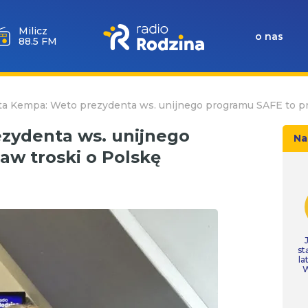
Góra
Igliczna
o nas
107.2 FM
a Kempa: Weto prezydenta ws. unijnego programu SAFE to pr
zydenta ws. unijnego
Na
aw troski o Polskę
st
la
W