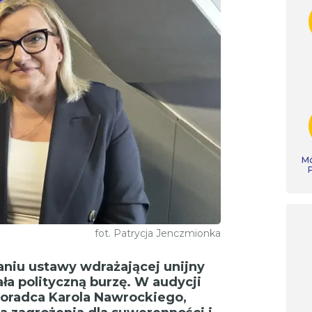
Mó
fot. Patrycja Jenczmionka
niu ustawy wdrażającej unijny
a polityczną burzę. W audycji
oradca Karola Nawrockiego,