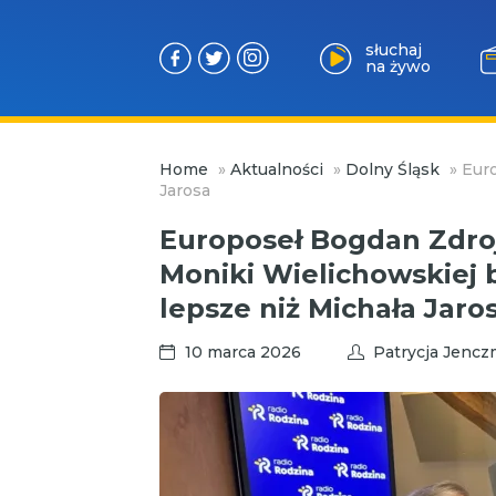
słuchaj
na żywo
Przejdź
Home
»
Aktualności
»
Dolny Śląsk
»
Euro
do
Jarosa
treści
Europoseł Bogdan Zdro
Moniki Wielichowskiej 
lepsze niż Michała Jar
10 marca 2026
Patrycja Jencz