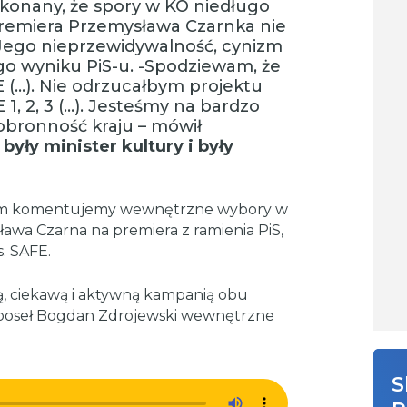
zekonany, że spory w KO niedługo
premiera Przemysława Czarnka nie
 Jego nieprzewidywalność, cynizm
go wyniku PiS-u. -Spodziewam, że
 (…). Nie odrzucałbym projektu
1, 2, 3 (…). Jesteśmy na bardzo
 obronność kraju – mówił
yły minister kultury i były
im komentujemy wewnętrzne wybory w
wa Czarna na premiera z ramienia PiS,
. SAFE.
ą, ciekawą i aktywną kampanią obu
poseł Bogdan Zdrojewski wewnętrzne
S