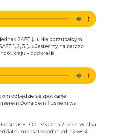
jednak SAFE (…). Nie odrzucałbym
FE 1, 2, 3 (…). Jesteśmy na bardzo
ność kraju – podkreślił.
ckim odbędzie się spotkanie
remierem Donaldem Tuskiem ws.
rasmus +. -Od 1 stycznia 2027 r. Wielka
edział europoseł Bogdan Zdrojewski.