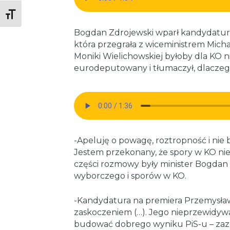
Toggle Font size
Bogdan Zdrojewski wparł kandydaturę
która przegrała z wiceministrem Mich
Moniki Wielichowskiej byłoby dla KO ni
eurodeputowany i tłumaczył, dlaczeg
-Apeluję o powagę, roztropność i nie 
Jestem przekonany, że spory w KO nie
części rozmowy były minister Bogdan 
wyborczego i sporów w KO.
-Kandydatura na premiera Przemysław
zaskoczeniem (…). Jego nieprzewidywal
budować dobrego wyniku PiS-u – zaz