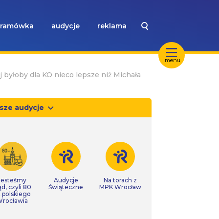
ramówka
audycje
reklama
menu
byłoby dla KO nieco lepsze niż Michała
sze audycje
Jesteśmy
Audycje
Na torach z
ąd, czyli 80
Świąteczne
MPK Wrocław
t polskiego
rocławia