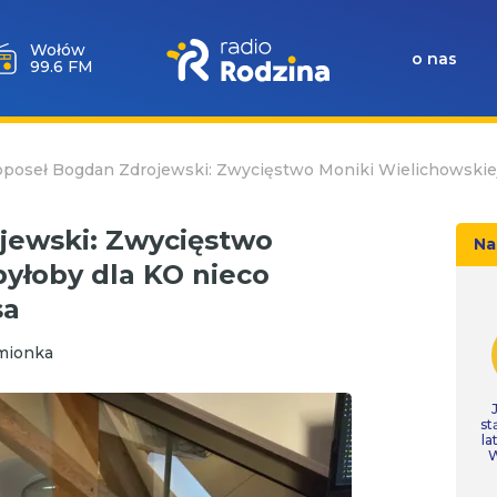
Wołów
o nas
99.6 FM
poseł Bogdan Zdrojewski: Zwycięstwo Moniki Wielichowskiej 
jewski: Zwycięstwo
Na
byłoby dla KO nieco
osa
mionka
st
la
W