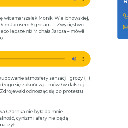
R
 wicemarszałek Moniki Wielichowskiej,
ałem Jarosem 6 głosami. – Zwycięstwo
eco lepsze niż Michała Jarosa – mówił
o.
budowanie atmosfery sensacji i grozy (…)
długo się zakończą – mówił w dalszej
Zdrojewski odnosząc się do protestu
a Czarnka nie była da mnie
ność, cynizm i afery nie będą
naczył.