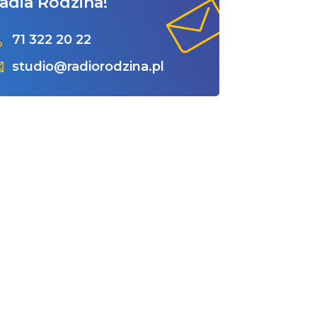
adia Rodzina!
71 322 20 22
studio@radiorodzina.pl