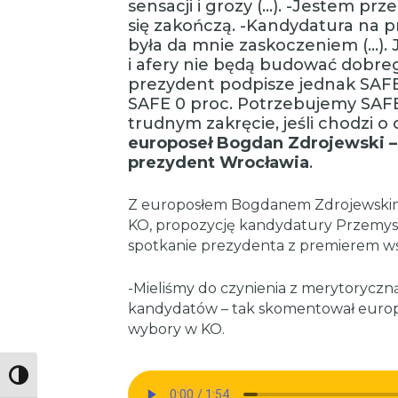
sensacji i grozy (…). -Jestem pr
się zakończą. -Kandydatura na 
była da mnie zaskoczeniem (…).
i afery nie będą budować dobre
prezydent podpisze jednak SAFE
SAFE 0 proc. Potrzebujemy SAFE 
trudnym zakręcie, jeśli chodzi o
europoseł Bogdan Zdrojewski – b
prezydent Wrocławia
.
Z europosłem Bogdanem Zdrojewsk
KO, propozycję kandydatury Przemysła
spotkanie prezydenta z premierem ws
-Mieliśmy do czynienia z merytoryczn
kandydatów – tak skomentował euro
wybory w KO.
Toggle High Contrast