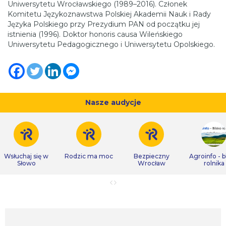
Uniwersytetu Wrocławskiego (1989–2016). Członek
Komitetu Językoznawstwa Polskiej Akademii Nauk i Rady
Języka Polskiego przy Prezydium PAN od początku jej
istnienia (1996). Doktor honoris causa Wileńskiego
Uniwersytetu Pedagogicznego i Uniwersytetu Opolskiego.
Nasze audycje
Wsłuchaj się w
Rodzic ma moc
Bezpieczny
Agroinfo - b
Słowo
Wrocław
rolnika