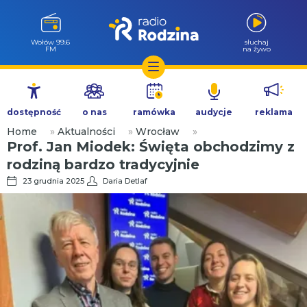
Wołów 99.6
słuchaj
FM
na żywo
Przejdź
do
dostępność
o nas
ramówka
audycje
reklama
treści
Home
»
Aktualności
»
Wrocław
»
Prof. Jan Miodek: Święta obchodzimy z
rodziną bardzo tradycyjnie
23 grudnia 2025
Daria Detlaf