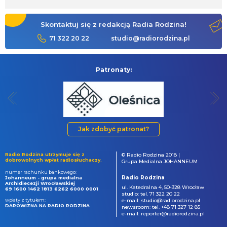
Skontaktuj się z redakcją Radia Rodzina!
71 322 20 22
studio@radiorodzina.pl
Patronaty:
Jak zdobyć patronat?
Radio Rodzina utrzymuje się z
© Radio Rodzina 2018 |
dobrowolnych wpłat radiosłuchaczy.
Grupa Medialna JOHANNEUM
numer rachunku bankowego:
Radio Rodzina
Johanneum - grupa medialna
Archidiecezji Wrocławskiej
ul. Katedralna 4, 50-328 Wrocław
69 1600 1462 1813 6262 6000 0001
studio: tel. 71 322 20 22
wpłaty z tytułem:
e-mail: studio@radiorodzina.pl
DAROWIZNA NA RADIO RODZINA
newsroom: tel. +48 71 327 12 85
e-mail: reporter@radiorodzina.pl